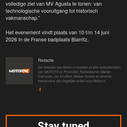
volledige ziel van MV Agusta te tonen: van
technologische vooruitgang tot historisch
vakmanschap.”
Het evenement vindt plaats van 10 t/m 14 juni
2026 in de Franse badplaats Biarritz.
Redactie
De redactie van Motor.nl bestaat uit alle redactieleden
van MOTO73 en Promotor. Redacteuren Marien
Cahuzak, Jan Kruithof, Maikel Sneek en diverse
freelancers zijn dagelijks actief voor Motor.nl.
Stay tuned