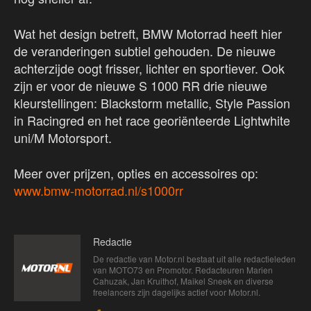
Wat het design betreft, BMW Motorrad heeft hier
de veranderingen subtiel gehouden. De nieuwe
achterzijde oogt frisser, lichter en sportiever. Ook
zijn er voor de nieuwe S 1000 RR drie nieuwe
kleurstellingen: Blackstorm metallic, Style Passion
in Racingred en het race georiënteerde Lightwhite
uni/M Motorsport.
Meer over prijzen, opties en accessoires op:
www.bmw-motorrad.nl/s1000rr
Redactie
De redactie van Motor.nl bestaat uit alle redactieleden
van MOTO73 en Promotor. Redacteuren Marien
Cahuzak, Jan Kruithof, Maikel Sneek en diverse
freelancers zijn dagelijks actief voor Motor.nl.