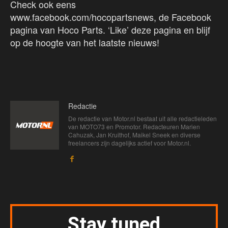
Check ook eens
www.facebook.com/hocopartsnews, de Facebook
pagina van Hoco Parts. ‘Like’ deze pagina en blijf
op de hoogte van het laatste nieuws!
Redactie
De redactie van Motor.nl bestaat uit alle redactieleden
van MOTO73 en Promotor. Redacteuren Marien
Cahuzak, Jan Kruithof, Maikel Sneek en diverse
freelancers zijn dagelijks actief voor Motor.nl.
Stay tuned