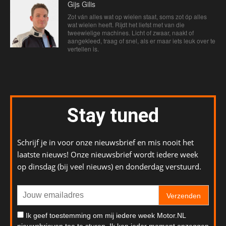
Gijs Gilis
Zot ván alles wat op wielen staat, soms zot óp alles
wat wielen heeft. Rijdt het liefst met van die
tweewielige machines. Licht of zwaar, naakt of
aangekleed, traag of snel, als er maar iets leuk over te
vertellen is.
Stay tuned
Schrijf je in voor onze nieuwsbrief en mis nooit het
laatste nieuws! Onze nieuwsbrief wordt iedere week
op dinsdag (bij veel nieuws) en donderdag verstuurd.
Verzenden
Ik geef toestemming om mij iedere week Motor.NL