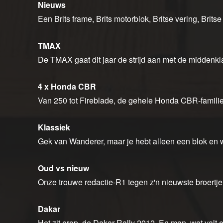
Nieuws
Een Brits frame, Brits motorblok, Britse vering, Bri
TMAX
De TMAX gaat dit jaar de strijd aan met de middenkla
4 x Honda CBR
Van 250 tot Fireblade, de gehele Honda CBR-familie w
Klassiek
Gek van Wanderer, maar je hebt alleen een blok en w
Oud vs nieuw
Onze trouwe redactie-R1 tegen z'n nieuwste broertje 
Dakar
Het zit erop, de Dakar Rally 2012. En man, wat valt er