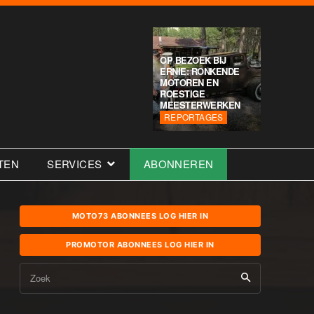
OP BEZOEK BIJ
ERNIE: RONKENDE
MOTOREN EN
ROESTIGE
MEESTERWERKEN
REPORTAGES
TEN
SERVICES
ABONNEREN
MOTO73 ABONNEES LOG HIER IN
PROMOTOR ABONNEES LOG HIER IN
Zoek