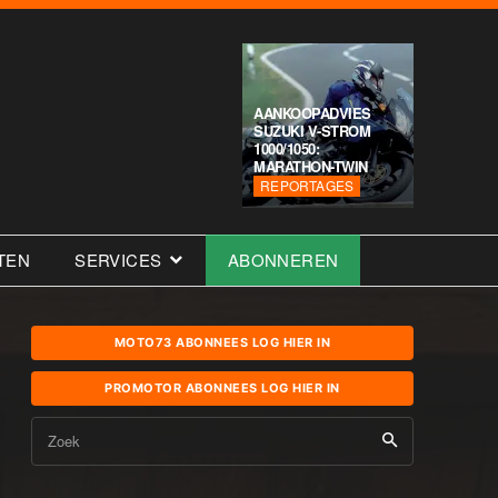
AANKOOPADVIES
SUZUKI V-STROM
1000/1050:
MARATHON-TWIN
REPORTAGES
TEN
SERVICES
ABONNEREN
MOTO73 ABONNEES LOG HIER IN
PROMOTOR ABONNEES LOG HIER IN
Zoek