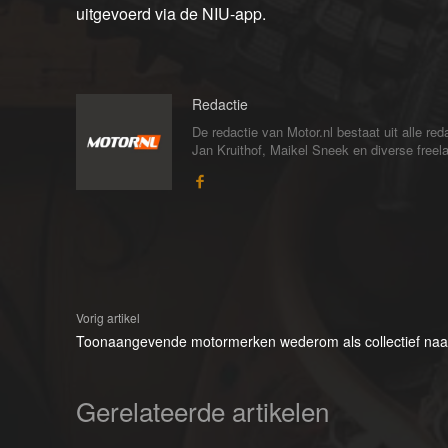
uitgevoerd via de NIU-app.
Redactie
De redactie van Motor.nl bestaat uit alle 
Jan Kruithof, Maikel Sneek en diverse freelan
Vorig artikel
Toonaangevende motormerken wederom als collectief na
Gerelateerde artikelen