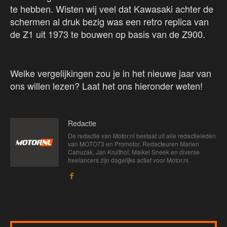
te hebben. Wisten wij veel dat Kawasaki achter de
schermen al druk bezig was een retro replica van
de Z1 uit 1973 te bouwen op basis van de Z900.
Welke vergelijkingen zou je in het nieuwe jaar van
ons willen lezen? Laat het ons hieronder weten!
Redactie
De redactie van Motor.nl bestaat uit alle redactieleden
van MOTO73 en Promotor. Redacteuren Marien
Cahuzak, Jan Kruithof, Maikel Sneek en diverse
freelancers zijn dagelijks actief voor Motor.nl.