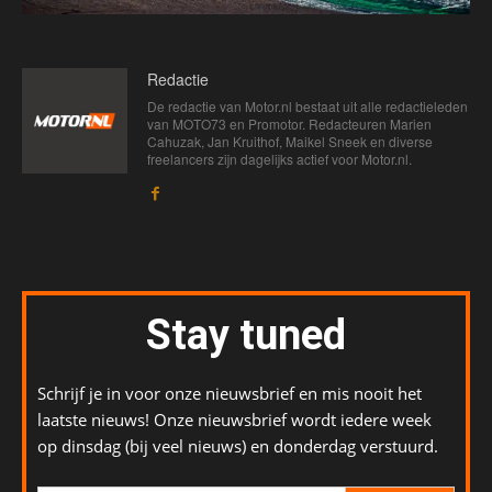
Redactie
De redactie van Motor.nl bestaat uit alle redactieleden
van MOTO73 en Promotor. Redacteuren Marien
Cahuzak, Jan Kruithof, Maikel Sneek en diverse
freelancers zijn dagelijks actief voor Motor.nl.
Stay tuned
Schrijf je in voor onze nieuwsbrief en mis nooit het
laatste nieuws! Onze nieuwsbrief wordt iedere week
op dinsdag (bij veel nieuws) en donderdag verstuurd.