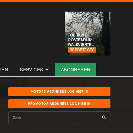
TOERISME
OOSTENRIJK:
WALDVIERTEL
REPORTAGES
TEN
SERVICES
ABONNEREN
MOTO73 ABONNEES LOG HIER IN
PROMOTOR ABONNEES LOG HIER IN
Zoek