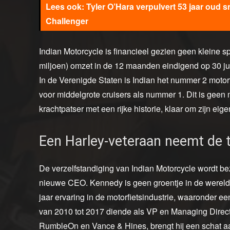
Tyler O’Hara verpulvert 53 jaar oud s
Challenger
Indian Motorcycle is financieel gezien geen kleine 
miljoen) omzet in de 12 maanden eindigend op 30 ju
In de Verenigde Staten is Indian het nummer 2 motor
voor middelgrote cruisers als nummer 1. Dit is geen 
krachtpatser met een rijke historie, klaar om zijn eig
Een Harley-veteraan neemt de 
De verzelfstandiging van Indian Motorcycle wordt 
nieuwe CEO. Kennedy is geen groentje in de wereld
jaar ervaring in de motorfietsindustrie, waaronder e
van 2010 tot 2017 diende als VP en Managing Directo
RumbleOn en Vance & Hines, brengt hij een schat aa