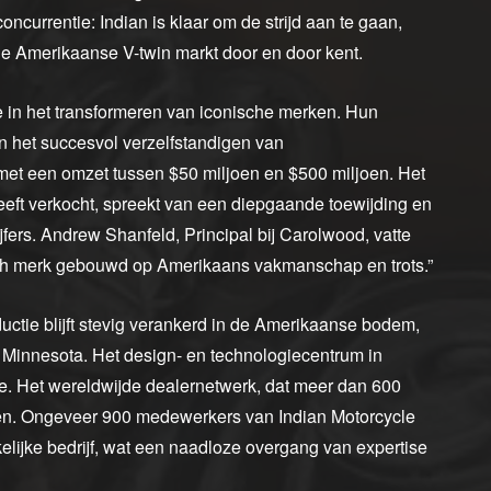
oncurrentie: Indian is klaar om de strijd aan te gaan,
de Amerikaanse V-twin markt door en door kent.
 in het transformeren van iconische merken. Hun
n het succesvol verzelfstandigen van
met een omzet tussen $50 miljoen en $500 miljoen. Het
heeft verkocht, spreekt van een diepgaande toewijding en
jfers. Andrew Shanfeld, Principal bij Carolwood, vatte
isch merk gebouwd op Amerikaans vakmanschap en trots.”
uctie blijft stevig verankerd in de Amerikaanse bodem,
lo, Minnesota. Het design- en technologiecentrum in
tie. Het wereldwijde dealernetwerk, dat meer dan 600
ren. Ongeveer 900 medewerkers van Indian Motorcycle
lijke bedrijf, wat een naadloze overgang van expertise