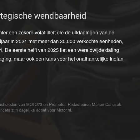
ategische wendbaarheid
ter een zekere volatiliteit die de uitdagingen van de
ordjaar in 2021 met meer dan 30.000 verkochte eenheden,
 De eerste helft van 2025 liet een wereldwijde daling
aging, maar ook een kans voor het onafhankelijke Indian
redactieleden van MOTO73 en Promotor. Redacteuren Marien Cahuzak,
cers zijn dagelijks actief voor Motor.nl.