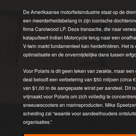
De Amerikaanse motorfietsindustrie staat op de drem
een meerderheidsbelang in zijn iconische dochterond
firma Carolwood LP. Deze transactie, die naar verwa
katapulteert Indian Motorcycle terug naar een onafh
V-twin markt fundamenteel kan herdefiniëren. Het is e
optimalisatie en de onvermijdelijke dans tussen erfg
Voor Polaris is dit geen teken van zwakte, maar een
deal belooft een verbetering van $50 miljoen (circ
van $1,00 in de aangepaste winst per aandeel. Dit is
vrijmaakt voor Polaris om zich volledig te concentrere
sneeuwscooters en marineproducten. Mike Speetzen,
scheiding zal “waarde voor aandeelhouders ontsluit
organisaties.”