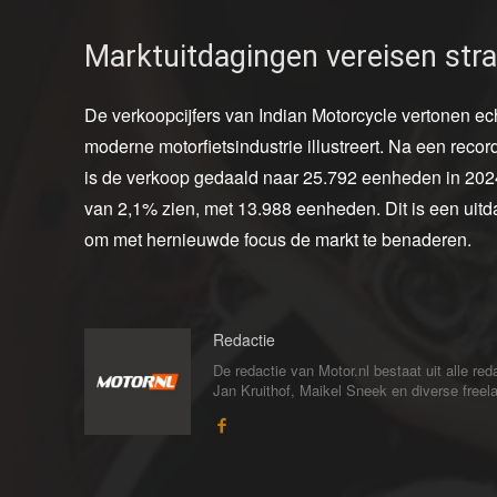
Marktuitdagingen vereisen str
De verkoopcijfers van Indian Motorcycle vertonen ech
moderne motorfietsindustrie illustreert. Na een rec
is de verkoop gedaald naar 25.792 eenheden in 2024.
van 2,1% zien, met 13.988 eenheden. Dit is een uitd
om met hernieuwde focus de markt te benaderen.
Redactie
De redactie van Motor.nl bestaat uit alle 
Jan Kruithof, Maikel Sneek en diverse freelan