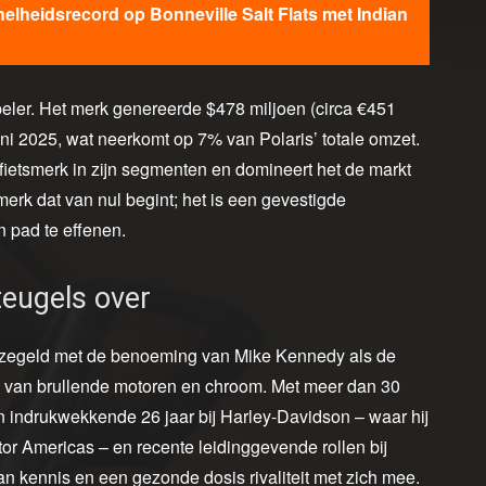
nelheidsrecord op Bonneville Salt Flats met Indian
speler. Het merk genereerde $478 miljoen (circa €451
ni 2025, wat neerkomt op 7% van Polaris’ totale omzet.
fietsmerk in zijn segmenten en domineert het de markt
merk dat van nul begint; het is een gevestigde
en pad te effenen.
teugels over
bezegeld met de benoeming van Mike Kennedy als de
 van brullende motoren en chroom. Met meer dan 30
en indrukwekkende 26 jaar bij Harley-Davidson – waar hij
r Americas – en recente leidinggevende rollen bij
n kennis en een gezonde dosis rivaliteit met zich mee.