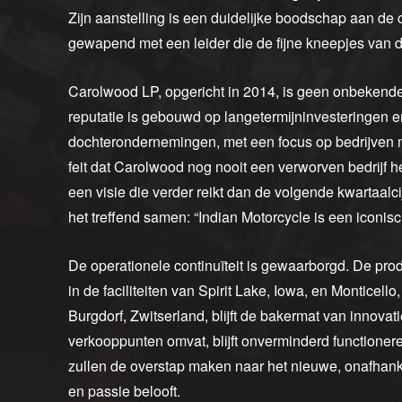
Zijn aanstelling is een duidelijke boodschap aan de c
gewapend met een leider die de fijne kneepjes van 
Carolwood LP, opgericht in 2014, is geen onbekende
reputatie is gebouwd op langetermijninvesteringen e
dochterondernemingen, met een focus op bedrijven 
feit dat Carolwood nog nooit een verworven bedrijf 
een visie die verder reikt dan de volgende kwartaalci
het treffend samen: “Indian Motorcycle is een icon
De operationele continuïteit is gewaarborgd. De prod
in de faciliteiten van Spirit Lake, Iowa, en Monticel
Burgdorf, Zwitserland, blijft de bakermat van innova
verkooppunten omvat, blijft onverminderd functione
zullen de overstap maken naar het nieuwe, onafhanke
en passie belooft.