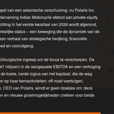
pel van een seismische verschuiving, nu Polaris Inc.
erneming Indian Motorcycle afstoot aan private equity
chting in het eerste kwartaal van 2026 wordt afgerond,
ankelijke status – een beweging die de dynamiek van de
en verhaal van strategische herijking, financiële
oed en vooruitgang.
 chirurgische ingreep om de focus te verscherpen. De
a €47 miljoen) in de aangepaste EBITDA en een verhoging
 de koele, harde logica van het kapitaal, die de weg
n op haar kernactiviteiten: off-road voertuigen,
 CEO van Polaris, windt er geen doekjes om: deze
en en nieuwe groeimogelijkheden creëren voor beide