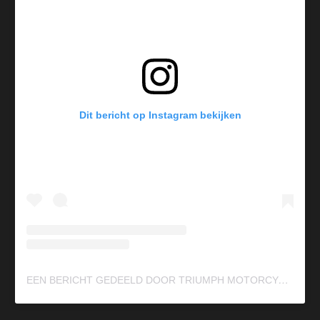
Dit bericht op Instagram bekijken
E
EN BERICHT GEDEELD DOOR TRIUMPH MOTORCYCLES (@OFFICIALTRIUMPH)