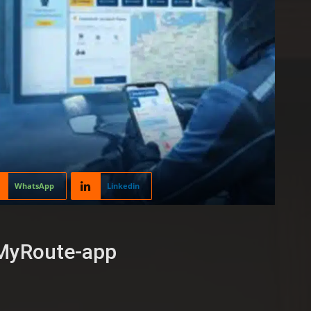
WhatsApp
Linkedin
 MyRoute-app