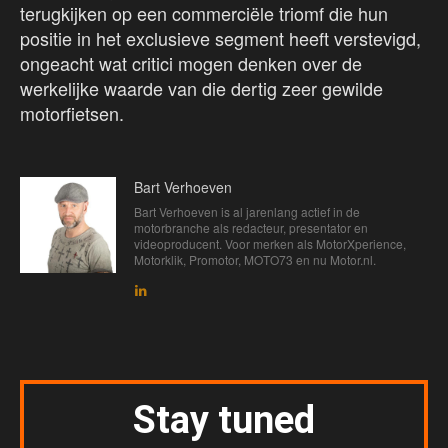
terugkijken op een commerciële triomf die hun
positie in het exclusieve segment heeft verstevigd,
ongeacht wat critici mogen denken over de
werkelijke waarde van die dertig zeer gewilde
motorfietsen.
Bart Verhoeven
Bart Verhoeven is al jarenlang actief in de
motorbranche als redacteur, presentator en
videoproducent. Voor merken als MotorXperience,
Motorklik, Promotor, MOTO73 en nu Motor.nl.
Stay tuned