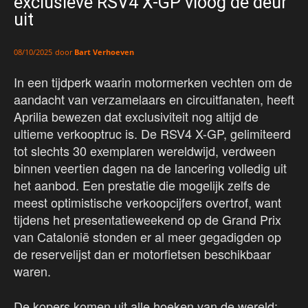
exclusieve RSV4 X-GP vloog de deur
uit
door
Bart Verhoeven
08/10/2025
In een tijdperk waarin motormerken vechten om de
aandacht van verzamelaars en circuitfanaten, heeft
Aprilia bewezen dat exclusiviteit nog altijd de
ultieme verkooptruc is. De RSV4 X-GP, gelimiteerd
tot slechts 30 exemplaren wereldwijd, verdween
binnen veertien dagen na de lancering volledig uit
het aanbod. Een prestatie die mogelijk zelfs de
meest optimistische verkoopcijfers overtrof, want
tijdens het presentatieweekend op de Grand Prix
van Catalonië stonden er al meer gegadigden op
de reservelijst dan er motorfietsen beschikbaar
waren.
De kopers komen uit alle hoeken van de wereld: