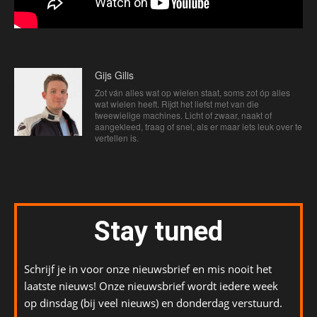
Gijs Gilis
Zot ván alles wat op wielen staat, soms zot óp alles
wat wielen heeft. Rijdt het liefst met van die
tweewielige machines. Licht of zwaar, naakt of
aangekleed, traag of snel, als er maar iets leuk over te
vertellen is.
Stay tuned
Schrijf je in voor onze nieuwsbrief en mis nooit het
laatste nieuws! Onze nieuwsbrief wordt iedere week
op dinsdag (bij veel nieuws) en donderdag verstuurd.