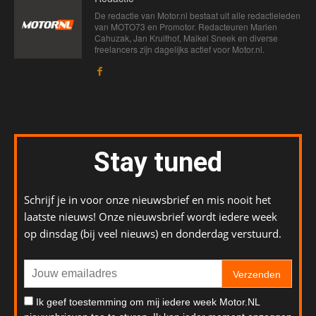
De redactie van Motor.nl bestaat uit alle redactieleden
van MOTO73 en Promotor. Redacteuren Marien
Cahuzak, Jan Kruithof, Maikel Sneek en diverse
freelancers zijn dagelijks actief voor Motor.nl.
Stay tuned
Schrijf je in voor onze nieuwsbrief en mis nooit het
laatste nieuws! Onze nieuwsbrief wordt iedere week
op dinsdag (bij veel nieuws) en donderdag verstuurd.
Verzenden
Ik geef toestemming om mij iedere week Motor.NL