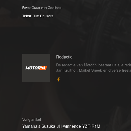
Foto:
Guus van Goethem
Tekst:
Tim Dekkers
Redactie
De redactie van Motor.nl bestaat uit alle 
Jan Kruithof, Maikel Sneek en diverse freelan
Vorig artikel
Yamaha’s Suzuka 8H-winnende YZF-R1M