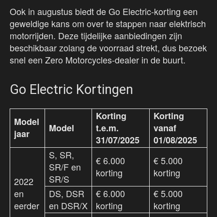
Ook in augustus biedt de Go Electric-korting een
geweldige kans om over te stappen naar elektrisch
motorrijden. Deze tijdelijke aanbiedingen zijn
beschikbaar zolang de voorraad strekt, dus bezoek
snel een Zero Motorcycles-dealer in de buurt.
Go Electric Kortingen
Korting
Korting
Model
Model
t.e.m.
vanaf
jaar
31/07/2025
01/08/2025
S, SR,
€ 6.000
€ 5.000
SR/F en
korting
korting
SR/S
2022
en
DS, DSR
€ 6.000
€ 5.000
eerder
en DSR/X
korting
korting