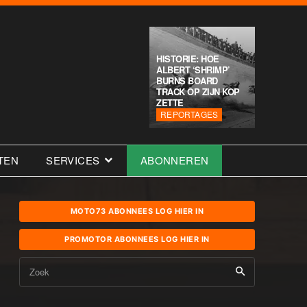
HISTORIE: HOE
ALBERT ‘SHRIMP’
BURNS BOARD
TRACK OP ZIJN KOP
ZETTE
REPORTAGES
TEN
SERVICES
ABONNEREN
MOTO73 ABONNEES LOG HIER IN
PROMOTOR ABONNEES LOG HIER IN
Zoek