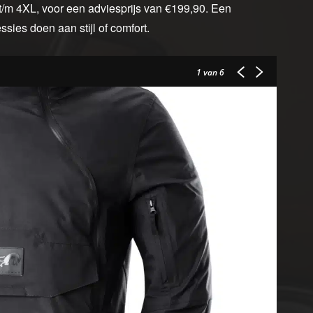
 t/m 4XL, voor een adviesprijs van €199,90. Een
sies doen aan stijl of comfort.
1
van 6