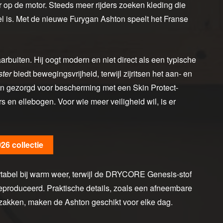
r op de motor. Steeds meer rijders zoeken kleding die
el is. Met de nieuwe Furygan Ashton speelt het Franse
rbuiten. Hij oogt modern en niet direct als een typische
ster
biedt bewegingsvrijheid, terwijl zijritsen het aan- en
en gezorgd voor bescherming met een Skin Protect-
en ellebogen. Voor wie meer veiligheid wil, is er
26 collectie
ortabel bij warm weer, terwijl de DRYCORE Genesis-stof
eproduceerd. Praktische details, zoals een afneembare
zakken, maken de Ashton geschikt voor elke dag.