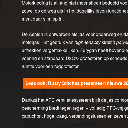
Motorkleding is al lang niet meer alleen bedoeld voo
zowel op de weg als in het dagelijks leven functione
merk daar slim op in.
De Ashton is ontworpen als jas voor onderweg én daa
motorjas. Het gebruik van
high-tenacity stretch polye
uittrekken vergemakkelijken. Furygan heeft bovendi
voering en standaard D3O® protectoren op schouders 
ruimte voor een rugprotector.
Rusty Stitches presenteert nieuwe 20
Dankzij het AFS ventilatiesysteem blijft de jas comf
bescherming biedt tegen regen – volledig PFC-vrij g
capuchon, hoge kraag, verbindingslussen en zeven 