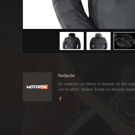
Redactie
De redactie van Motor.nl bestaat uit alle 
Jan Kruithof, Maikel Sneek en diverse freelan