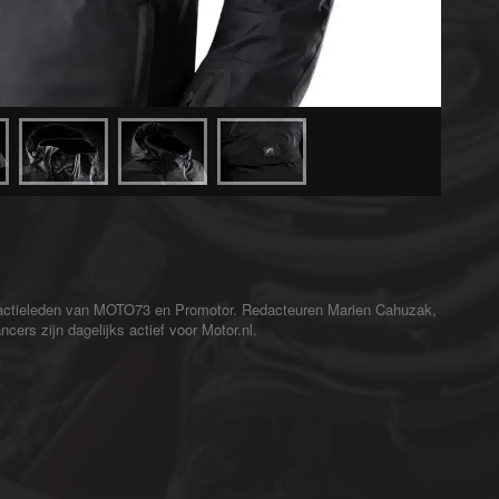
redactieleden van MOTO73 en Promotor. Redacteuren Marien Cahuzak,
cers zijn dagelijks actief voor Motor.nl.