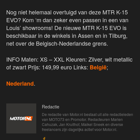
Nog niet helemaal overtuigd van deze MTR K-15
EVO? Kom ‘m dan zeker even passen in een van
Louis’ showrooms! De nieuwe MTR K-15 EVO is
beschikbaar in de winkels in Assen en in Tilburg,
net over de Belgisch-Nederlandse grens.
INFO Maten: XS – XXL Kleuren: Zilver, wit metallic
of zwart Prijs: 149,99 euro Links:
;
België
.
Nederland
Redactie
De redactie van Motor.nl bestaat uit alle redactieleden
van MOTO73 en Promotor. Redacteuren Marien
Cahuzak, Jan Kruithof, Maikel Sneek en diverse
freelancers zijn dagelijks actief voor Motor.nl.