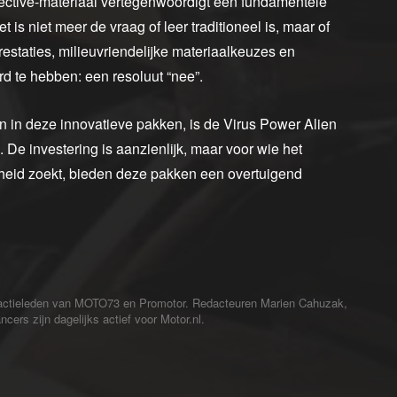
ctive-materiaal vertegenwoordigt een fundamentele
is niet meer de vraag of leer traditioneel is, maar of
restaties, milieuvriendelijke materiaalkeuzes en
rd te hebben: een resoluut “nee”.
jn in deze innovatieve pakken, is de Virus Power Alien
 De investering is aanzienlijk, maar voor wie het
heid zoekt, bieden deze pakken een overtuigend
redactieleden van MOTO73 en Promotor. Redacteuren Marien Cahuzak,
cers zijn dagelijks actief voor Motor.nl.