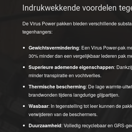
Indrukwekkende voordelen tegen
De Virus Power pakken bieden verschillende substan
tegenhangers:
Gewichtsvermindering
: Een Virus Power-pak me
30% minder dan een vergelijkbaar lederen pak met
Superieure ademende eigenschappen
: Dankzi
minder transpiratie en vochtverlies.
Thermische bescherming
: De lage warmte-uitwi
brandwonden tijdens langdurige glijpartijen.
Wasbaar
: In tegenstelling tot leer kunnen de 
verwijderen van de beschermers.
Duurzaamheid
: Volledig recyclebaar en GRS-gec