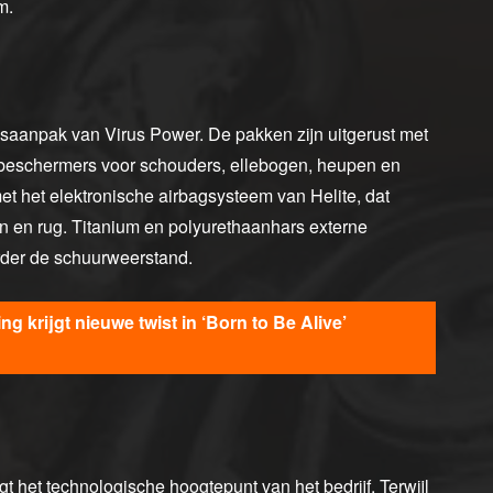
m.
idsaanpak van Virus Power. De pakken zijn uitgerust met
schermers voor schouders, ellebogen, heupen en
et het elektronische airbagsysteem van Helite, dat
en en rug. Titanium en polyurethaanhars externe
rder de schuurweerstand.
g krijgt nieuwe twist in ‘Born to Be Alive’
 het technologische hoogtepunt van het bedrijf. Terwijl