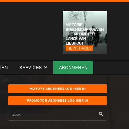
HISTORIE
SNELHEIDSPROEVEN
: DE KILOMETER
LANCÉ VAN
LIESHOUT
REPORTAGES
TEN
SERVICES
ABONNEREN
MOTO73 ABONNEES LOG HIER IN
PROMOTOR ABONNEES LOG HIER IN
Zoek