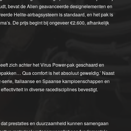
houdt, bevat de Alien geavanceerde designelementen en
eerde Helite-airbagsysteem is standaard, en het pak is
ma’s. De prijs begint bij ongeveer €2.600, afhankelijk
eeft zich achter het Virus Power-pak geschaard en
acepakken… Qua comfort is het absoluut geweldig.’ Naast
2-serie, Italiaanse en Spaanse kampioenschappen en
fectiviteit in diverse racedisciplines bevestigt.
en dat prestaties en duurzaamheid kunnen samengaan