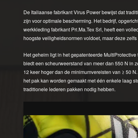
De Italiaanse fabrikant Virus Power bewijst dat tradi
zijn voor optimale bescherming. Het bedrijf, opgeric
werkkleding fabrikant Pri.Ma.Tex Srl, heeft een volle
hoogste veiligheidsnormen voldoet, maar deze zelfs o
Het geheim ligt in het gepatenteerde MultiProtective
biedt een scheurweerstand van meer dan 550 N in z
12 keer hoger dan de minimumvereisten van ≥ 50 N. De
het pak kan worden gemaakt met één enkele laag sto
traditionele lederen pakken nodig hebben.