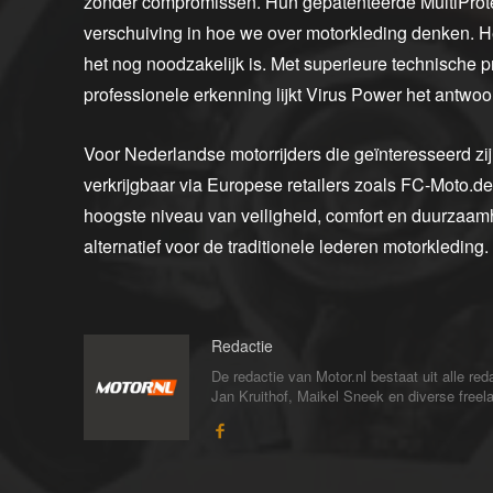
zonder compromissen. Hun gepatenteerde MultiProte
verschuiving in hoe we over motorkleding denken. Het 
het nog noodzakelijk is. Met superieure technische p
professionele erkenning lijkt Virus Power het antwoo
Voor Nederlandse motorrijders die geïnteresseerd zi
verkrijgbaar via Europese retailers zoals FC-Moto.de.
hoogste niveau van veiligheid, comfort en duurzaam
alternatief voor de traditionele lederen motorkleding.
Redactie
De redactie van Motor.nl bestaat uit alle 
Jan Kruithof, Maikel Sneek en diverse freelan