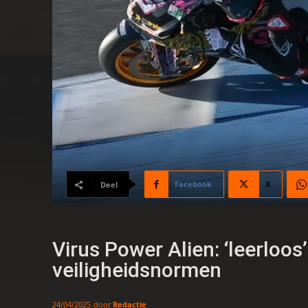
Facebook
X
Deel
Virus Power Alien: ‘leerloos
veiligheidsnormen
door
Redactie
24/04/2025