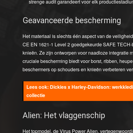
strenge audit garandeert voor elk productiestadiu
Geavanceerde bescherming
Het materiaal is slechts één aspect van de veilighe
CE EN 1621-1 Level 2 goedgekeurde SAFE TECH-be
knieën. Ze zijn ontworpen voor naadloze integratie m
cruciale bescherming biedt voor borst, ribben, heup
beschermers op schouders en knieën verbeteren ve
Dickies x Harley‑Davidson: werkkledin
collectie
Alien: Het vlaggenschip
Het topmodel, de Virus Power Alien, vertegenwoordigt