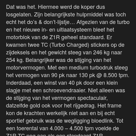
Dat was het. Hiermee werd de koper dus
losgelaten. Zijn belangrijkste hulpmiddel was toch
echt het do’s & don’t-lijstje… Afgezien van de turbo
en het nieuwe in- en uitlaatsysteem bleef het
motorblok van de Z1R geheel standaard. Er
kwamen twee TC (Turbo Charged) stickers op de
zijdeksels en het gewicht steeg van 246 kg naar
254 kg. Belangrijker was de stijging van het
motorvermogen. Met een medium turbodruk steeg
het vermogen van 90 pk naar 130 pk @ 8.500 tpm.
Inderdaad, een winst van 40 pk door een klein
slagje met een schroevendraaier. Niet alleen was
de stijging van het vermogen spectaculair,
datzelfde gold ook voor het rijgedrag. Het frame
kon de krachten werkelijk niet aan en bij echt
sportief gebruik was de wegligging bloedlink. Tot
een toerental van 4.000 – 4.500 tpm voelde de
Z1R-TC nog aan als een standaard Z1R,