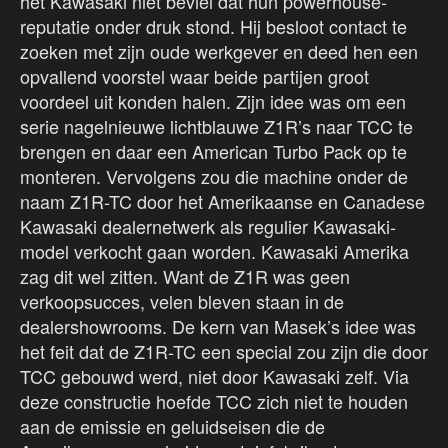
het Kawasaki niet beviel dat hun powerhouse-
reputatie onder druk stond. Hij besloot contact te
zoeken met zijn oude werkgever en deed hen een
opvallend voorstel waar beide partijen groot
voordeel uit konden halen. Zijn idee was om een
serie nagelnieuwe lichtblauwe Z1R’s naar TCC te
brengen en daar een American Turbo Pack op te
monteren. Vervolgens zou die machine onder de
naam Z1R-TC door het Amerikaanse en Canadese
Kawasaki dealernetwerk als regulier Kawasaki-
model verkocht gaan worden. Kawasaki Amerika
zag dit wel zitten. Want de Z1R was geen
verkoopsucces, velen bleven staan in de
dealershowrooms. De kern van Masek’s idee was
het feit dat de Z1R-TC een special zou zijn die door
TCC gebouwd werd, niet door Kawasaki zelf. Via
deze constructie hoefde TCC zich niet te houden
aan de emissie en geluidseisen die de