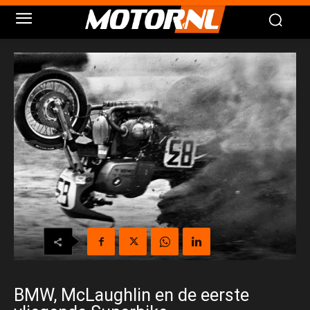
BMW, McLaughlin en de eerste