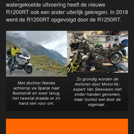
watergekoelde uitvoering heeft de nieuwe
R1200RT ook een ander uiterlijk gekregen. In 2018
werd de R1200RT opgevolgd door de R1250RT.
Zo grondig worden de
Met dochter Nienke
motoren door Motor.NL-
achterop via Spanje naar
expert Van Sleeuwen niet
Roemenië en weer terug,
onder handen genomen,
het tweetal draaide er z’n
maar (soms) wel door de
hand niet voor om.
eigenaar .