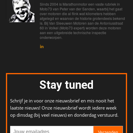
Sinds 2004 is Marathonmotor een vaste rubriek in
Moto73 van Peter van der Sanden, waarbij het gaat
over motoren die al flink wat kilometers hebben
afgelegd en waarvan de historie grotendeels bekend
is. Bij Van Sleeuwen Motoren aan de Antoniusstraat
60 in Volkel (Moto73 expert) worden deze motoren
aan een uitgebreide technische inspectie
onderworpen.
Stay tuned
Schrijf je in voor onze nieuwsbrief en mis nooit het
laatste nieuws! Onze nieuwsbrief wordt iedere week
op dinsdag (bij veel nieuws) en donderdag verstuurd.
Verzenden