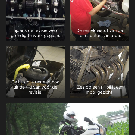
Tijdens de revisie werd
De remvloeistof van de
grondig te werk gegaan.
rem achter is in orde.
De bus olie resteert nog
uit de tijd van vóór de
‘Zes op een rij’ blijft een
revisie.
mooi gezicht.