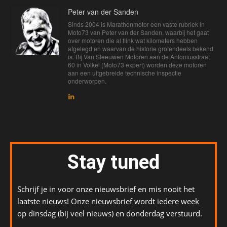
Peter van der Sanden
Sinds 2004 is Marathonmotor een vaste rubriek in
Moto73 van Peter van der Sanden, waarbij het gaat
over motoren die al flink wat kilometers hebben
afgelegd en waarvan de historie grotendeels bekend
is. Bij Van Sleeuwen Motoren aan de Antoniusstraat
60 in Volkel (Moto73 expert) worden deze motoren
aan een uitgebreide technische inspectie
onderworpen.
Stay tuned
Schrijf je in voor onze nieuwsbrief en mis nooit het
laatste nieuws! Onze nieuwsbrief wordt iedere week
op dinsdag (bij veel nieuws) en donderdag verstuurd.