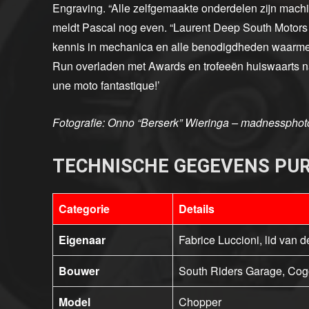
Engraving. “Alle zelfgemaakte onderdelen zijn machi
meldt Pascal nog even. “Laurent Deep South Motors 
kennis in mechanica en alle benodigdheden waarmee 
Run overladen met Awards en trofeeën huiswaarts na
une moto fantastique!’
Fotografie: Onno “Berserk” Wieringa – madnessphot
TECHNISCHE GEGEVENS PU
Categorie
Details
Eigenaar
Fabrice Luccioni, lid van 
Bouwer
South Riders Garage, Cogol
Model
Chopper