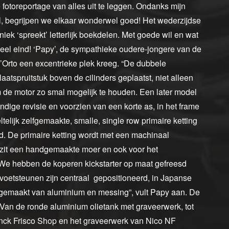
 fotoreportage van alles uit te leggen. Ondanks mijn
, begrijpen we elkaar wonderwel goed! Het wederzijdse
ek ‘spreekt’ letterlijk boekdelen. Met goede wil en wat
heel eind! ‘Papy’, de sympathieke oudere-jongere van de
l’Orto een excentrieke plek kreeg. “De dubbele
atspruitstuk boven de cilinders geplaatst, niet alleen
 de motor zo smal mogelijk te houden. Een later model
ige revisie en voorzien van een korte as, in het frame
elijk zelfgemaakte, smalle, single row primaire ketting
. De primaire ketting wordt met een machinaal
 zit een handgemaakte moer en ook voor het
“We hebben de koperen kickstarter op maat gefreesd
 voetsteunen zijn centraal gepositioneerd, in Japanse
lf gemaakt van aluminium en messing”, vult Papy aan. De
Van de ronde aluminium olietank met graveerwerk, tot
ranck Frisco Shop en het graveerwerk van Nico NF