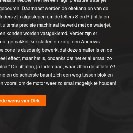
gebeuren. Daarnaast werden de oliekanalen van de
inders zijn afgeslepen om de letters S en R (initialen
et uiterste precisie machinaal bewerkt met de waterjet,
ssen konden worden vastgeklemd. Verder zijn er
voor gemakkelijker starten en zorgt een Andrews
se cone is dusdanig bewerkt dat deze smaller is en de
l effect, maar het is, ondanks dat het er allemaal zo
a.” De uitlaten, ja inderdaad, waar zitten de uitlaten?!
ame en de achterste baant zich een weg tussen blok en
 en vooral om de motor weer zo smal mogelijk te houden!
rde wens van Dirk