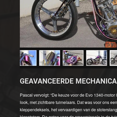
GEAVANCEERDE MECHANICA
Pascal vervolgt: “De keuze voor de Evo 1340-motor i
look, met zichtbare tuimelaars. Dat was voor ons ee
kleppendeksels, het vervaardigen van de stoterstan
klepstoters. De gaten voor de smeernippels in de tu