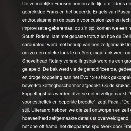
De vriendelijke Fransen nemen alle tijd om tijdens de
gebrekkige Frans en het beperkte Engels van Pascal
enthousiasme en de passie voor customizen en techni
improvisatie-gebarentaal op z’n tijd, komen we een 
South Riders, laat met gepaste trots zien hoe de Del
carburateur werd met behulp van een zelfgemaakt inla
om zo een unieke look te creëren, maar ook weer om
Shovelhead Rotary versnellingsbak werd na een grond
gelepeld. De bak werd via de gemodificeerde, gedeelt
en droge koppeling aan het Evo 1340 blok gekoppeld
bewerkte kettingbeschermer afgedekt. Op de krukas
koppelingshuis werden diverse delen zelfgemaakt. 
voor esthetiek en beperkte breedte”, zegt Pacal. “De
stijl. Uiteraard hebben we die zelf ontworpen en ze
hoeveelheid zelfgemaakte details is overweldigend; 
het one-off frame, het dieppaarse spuitwerk door F