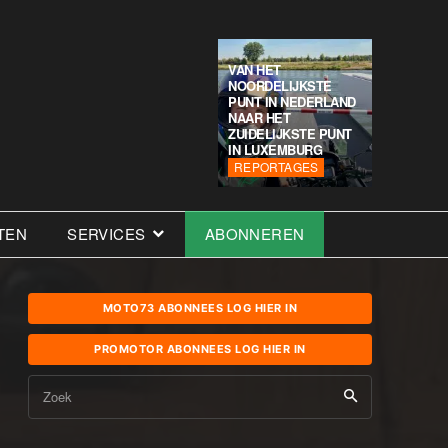
VAN HET
NOORDELIJKSTE
PUNT IN NEDERLAND
NAAR HET
ZUIDELIJKSTE PUNT
IN LUXEMBURG
REPORTAGES
TEN
SERVICES
ABONNEREN
MOTO73 ABONNEES LOG HIER IN
PROMOTOR ABONNEES LOG HIER IN
Zoek