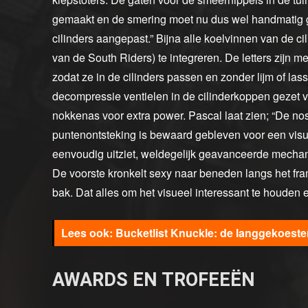
gemaakt en de smering moet nu dus wel handmatig 
cilinders aangepast.” Bijna alle koelvinnen van de cil
van de South Riders) te integreren. De letters zijn m
zodat ze in de cilinders passen en zonder lijm of la
decompressie ventielen in de cilinderkoppen gezet 
nokkenas voor extra power. Pascal laat zien; “De no
puntenontsteking is bewaard gebleven voor een visuee
eenvoudig uitziet, weldegelijk geavanceerde mechanic
De voorste kronkelt sexy naar beneden langs het fr
bak. Dat alles om het visueel interessant te houden
Bucketlist Knuckle: de langgekoeste
AWARDS EN TROFEEËN