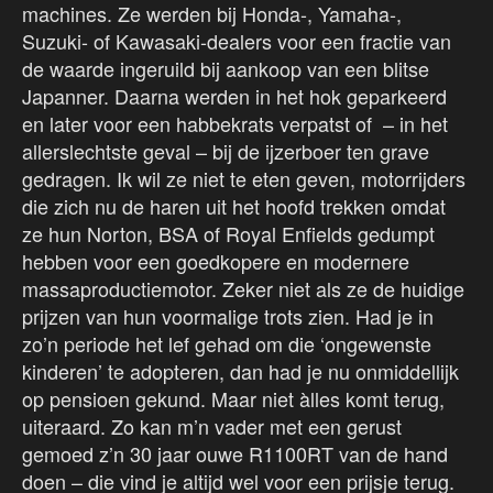
machines. Ze werden bij Honda-, Yamaha-,
Suzuki- of Kawasaki-dealers voor een fractie van
de waarde ingeruild bij aankoop van een blitse
Japanner. Daarna werden in het hok geparkeerd
en later voor een habbekrats verpatst of – in het
allerslechtste geval – bij de ijzerboer ten grave
gedragen. Ik wil ze niet te eten geven, motorrijders
die zich nu de haren uit het hoofd trekken omdat
ze hun Norton, BSA of Royal Enfields gedumpt
hebben voor een goedkopere en modernere
massaproductiemotor. Zeker niet als ze de huidige
prijzen van hun voormalige trots zien. Had je in
zo’n periode het lef gehad om die ‘ongewenste
kinderen’ te adopteren, dan had je nu onmiddellijk
op pensioen gekund. Maar niet àlles komt terug,
uiteraard. Zo kan m’n vader met een gerust
gemoed z’n 30 jaar ouwe R1100RT van de hand
doen – die vind je altijd wel voor een prijsje terug.