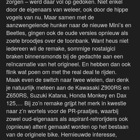
zorgen – werd daar vol op gedoken. Niet enkel
door de eigenaars van weleer, ook door de hippe
vogels van nu. Maar samen met de
aanzwengelende hunker naar de nieuwe Mini’s en
Beetles, gingen ook de oude versies opnieuw als
zoete broodjes over de toonbank. Want heus niet
iedereen wil de remake, sommige nostalgici
braken binnensmonds bij de gedachte aan een
reïncarnatie van het origineel. En hebben dan ook
flink wat poen om met the real deal te rijden.
Maak even de switch naar twee wielen, dan denk
je natuurlijk meteen aan de Kawasaki Z900RS en
Z650RS, Suzuki Katana, Honda Monkey en Dax
125,… Bij zo’n remake grijpt het merk in kwestie
naar z’n wortels voor de PR-praatjes, waarbij
zowel oud-eigenaars als aspirant-retrorijders ook
(opnieuw) attent gemaakt worden op het bestaan
van de originele bike. Hernieuwde interesse,