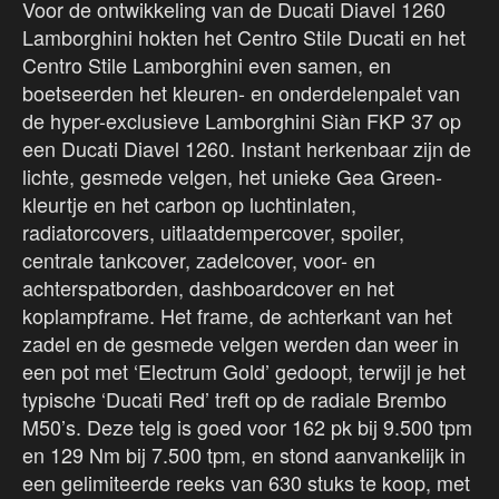
Voor de ontwikkeling van de Ducati Diavel 1260
Lamborghini hokten het Centro Stile Ducati en het
Centro Stile Lamborghini even samen, en
boetseerden het kleuren- en onderdelenpalet van
de hyper-exclusieve Lamborghini Siàn FKP 37 op
een Ducati Diavel 1260. Instant herkenbaar zijn de
lichte, gesmede velgen, het unieke Gea Green-
kleurtje en het carbon op luchtinlaten,
radiatorcovers, uitlaatdempercover, spoiler,
centrale tankcover, zadelcover, voor- en
achterspatborden, dashboardcover en het
koplampframe. Het frame, de achterkant van het
zadel en de gesmede velgen werden dan weer in
een pot met ‘Electrum Gold’ gedoopt, terwijl je het
typische ‘Ducati Red’ treft op de radiale Brembo
M50’s. Deze telg is goed voor 162 pk bij 9.500 tpm
en 129 Nm bij 7.500 tpm, en stond aanvankelijk in
een gelimiteerde reeks van 630 stuks te koop, met