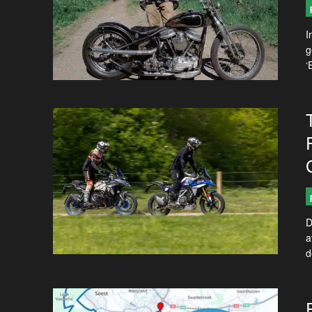
I
g
‘
D
a
d