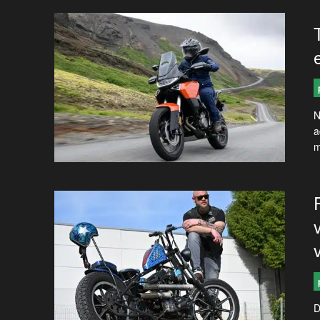
N
a
m
D