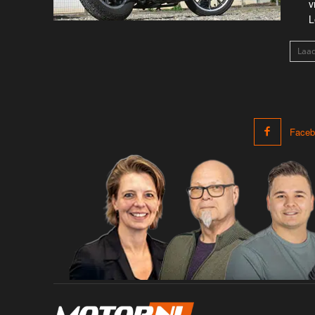
v
L
Laa
Faceb