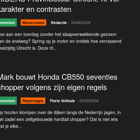
karakter en contrasten
premium
Motorroutes
Redactie
-
03/08/2026
oe aan een toerdag zonder het slaapverwekkende gezoem
an de snelweg? Spring op je motor en ontdek hoe verrassend
eelzijdig Utrecht is. Deze rit...
Mark bouwt Honda CB550 seventies
chopper volgens zijn eigen regels
premium
Reportages
Floris Velthuis
-
02/08/2026
p houten klompen over de dijken langs de Nederrijn jagen, in
et zadel een zelfgebouwde hardtail chopper? Dat is niet iets
at je elke...