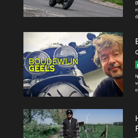
B
m
d
N
v
o