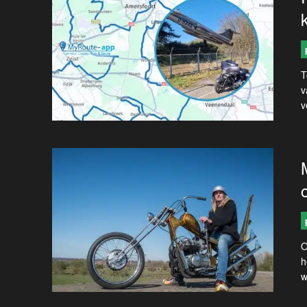
T
v
v
O
h
w