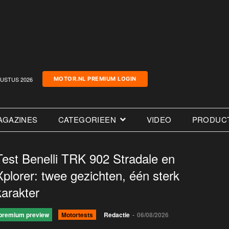
USTUS 2026
MOTOR.NL PREMIUM LOGIN
AGAZINES
CATEGORIEEN
VIDEO
PRODUC
Test Benelli TRK 902 Stradale en
Xplorer: twee gezichten, één sterk
karakter
premium preview
Motortests
Redactie
-
06/08/2026