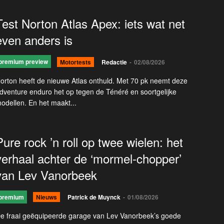
Test Norton Atlas Apex: iets wat net
even anders is
premium preview
Motortests
Redactie
-
02/08/2026
orton heeft de nieuwe Atlas onthuld. Met 70 pk neemt deze
dventure enduro het op tegen de Ténéré en soortgelijke
odellen. En het maakt...
Pure rock ’n roll op twee wielen: het
verhaal achter de ‘mormel-chopper’
van Lev Vanorbeek
premium
Nieuws
Patrick de Muynck
-
01/08/2026
e fraai geëquipeerde garage van Lev Vanorbeek’s goede