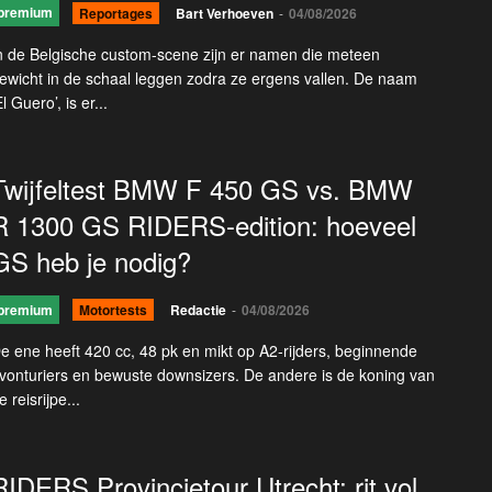
premium
Reportages
Bart Verhoeven
-
04/08/2026
n de Belgische custom-scene zijn er namen die meteen
ewicht in de schaal leggen zodra ze ergens vallen. De naam
El Guero’, is er...
Twijfeltest BMW F 450 GS vs. BMW
R 1300 GS RIDERS-edition: hoeveel
GS heb je nodig?
premium
Motortests
Redactie
-
04/08/2026
e ene heeft 420 cc, 48 pk en mikt op A2-rijders, beginnende
vonturiers en bewuste downsizers. De andere is de koning van
e reisrijpe...
RIDERS Provincietour Utrecht: rit vol