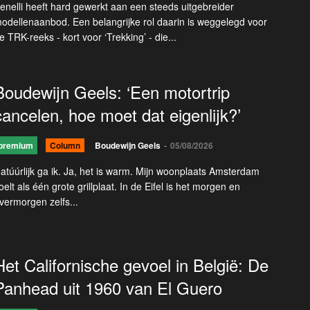
enelli heeft hard gewerkt aan een steeds uitgebreider
odellenaanbod. Een belangrijke rol daarin is weggelegd voor
e TRK-reeks - kort voor ‘Trekking’ - die...
Boudewijn Geels: ‘Een motortrip
cancelen, hoe moet dat eigenlijk?’
premium
Column
Boudewijn Geels
-
05/08/2026
atúúrlijk ga ik. Ja, het is warm. Mijn woonplaats Amsterdam
oelt als één grote grillplaat. In de Eifel is het morgen en
vermorgen zelfs...
Het Californische gevoel in België: De
Panhead uit 1960 van El Guero