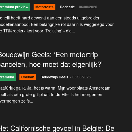
premium preview
Motortests
Redactie
-
06/08/2026
enelli heeft hard gewerkt aan een steeds uitgebreider
odellenaanbod. Een belangrijke rol daarin is weggelegd voor
e TRK-reeks - kort voor ‘Trekking’ - die...
Boudewijn Geels: ‘Een motortrip
cancelen, hoe moet dat eigenlijk?’
premium
Column
Boudewijn Geels
-
05/08/2026
atúúrlijk ga ik. Ja, het is warm. Mijn woonplaats Amsterdam
oelt als één grote grillplaat. In de Eifel is het morgen en
vermorgen zelfs...
Het Californische gevoel in België: De