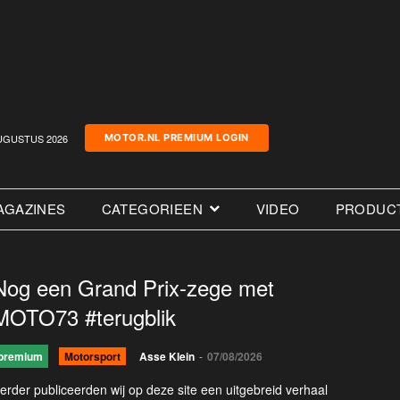
UGUSTUS 2026
MOTOR.NL PREMIUM LOGIN
AGAZINES
CATEGORIEEN
VIDEO
PRODUC
Nog een Grand Prix-zege met
MOTO73 #terugblik
premium
Motorsport
Asse Klein
-
07/08/2026
erder publiceerden wij op deze site een uitgebreid verhaal