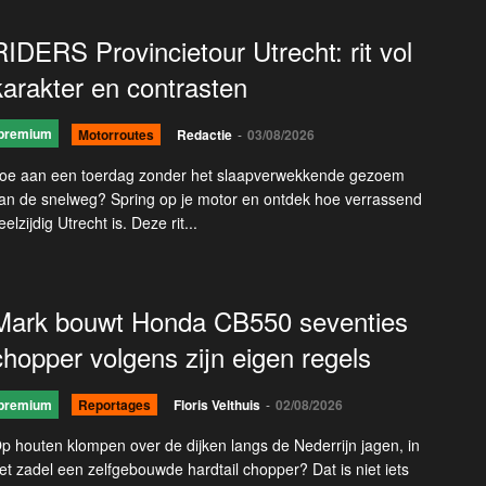
RIDERS Provincietour Utrecht: rit vol
karakter en contrasten
premium
Motorroutes
Redactie
-
03/08/2026
oe aan een toerdag zonder het slaapverwekkende gezoem
an de snelweg? Spring op je motor en ontdek hoe verrassend
eelzijdig Utrecht is. Deze rit...
Mark bouwt Honda CB550 seventies
chopper volgens zijn eigen regels
premium
Reportages
Floris Velthuis
-
02/08/2026
p houten klompen over de dijken langs de Nederrijn jagen, in
et zadel een zelfgebouwde hardtail chopper? Dat is niet iets