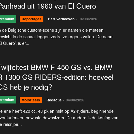
Panhead uit 1960 van El Guero
premium
Reportages
Bart Verhoeven
-
04/08/2026
n de Belgische custom-scene zijn er namen die meteen
ewicht in de schaal leggen zodra ze ergens vallen. De naam
El Guero’, is er...
Twijfeltest BMW F 450 GS vs. BMW
R 1300 GS RIDERS-edition: hoeveel
GS heb je nodig?
premium
Motortests
Redactie
-
04/08/2026
e ene heeft 420 cc, 48 pk en mikt op A2-rijders, beginnende
vonturiers en bewuste downsizers. De andere is de koning van
e reisrijpe...