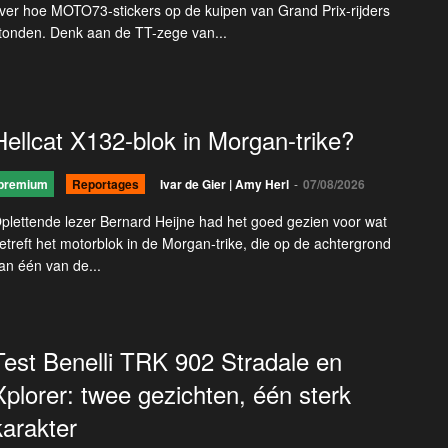
ver hoe MOTO73-stickers op de kuipen van Grand Prix-rijders
tonden. Denk aan de TT-zege van...
Hellcat X132-blok in Morgan-trike?
premium
Reportages
Ivar de Gier | Amy Herl
-
07/08/2026
plettende lezer Bernard Heijne had het goed gezien voor wat
etreft het motorblok in de Morgan-trike, die op de achtergrond
an één van de...
Test Benelli TRK 902 Stradale en
Xplorer: twee gezichten, één sterk
karakter