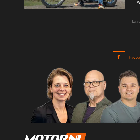
w
Laa
Faceb