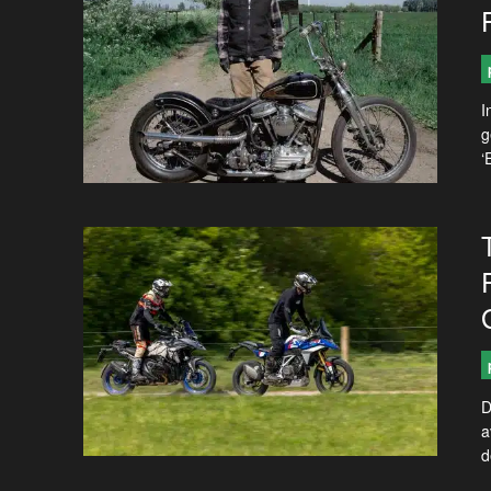
I
g
‘
D
a
d