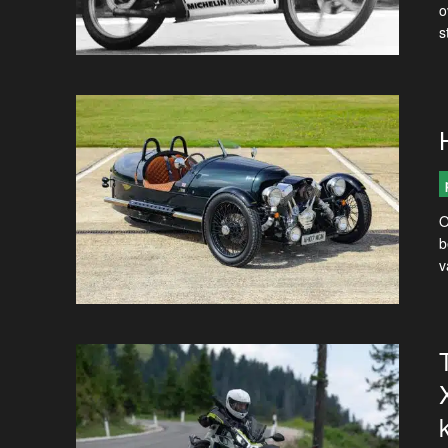
o
s
O
b
v