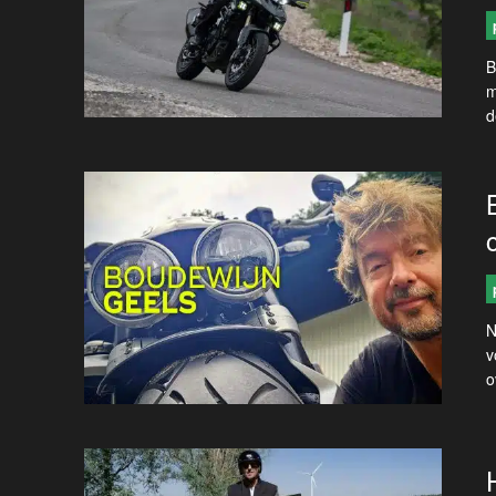
B
m
d
N
v
o