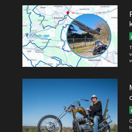
T
v
v
O
h