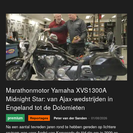
Marathonmotor Yamaha XVS1300A
Midnight Star: van Ajax-wedstrijden in
Engeland tot de Dolomieten
premium
-
Reportages
Peter van der Sanden
01/08/2026
Na een aantal tevreden jaren rond te hebben gereden op lichtere
cruisers was voor André van Kemenade de tijd rijp om in 2009 op...