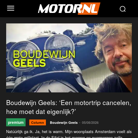
Boudewijn Geels: ‘Een motortrip cancelen,
hoe moet dat eigenlijk?’
premium
-
Column
Boudewijn Geels
05/08/2026
Natúúrlijk ga ik. Ja, het is warm. Mijn woonplaats Amsterdam voelt als
één grote grillplaat. In de Eifel is het morgen en overmorgen zelfs...