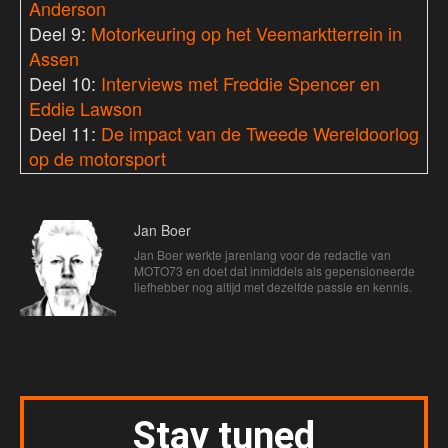
Anderson
Deel 9:
Motorkeuring op het Veemarktterrein in
Assen
Deel 10:
Interviews met Freddie Spencer en
Eddie Lawson
Deel 11:
De impact van de Tweede Wereldoorlog
op de motorsport
Jan Boer
Jan Boer werkte jarenlang voor de redactie van
MOTO73 en doet dat inmiddels als gepensioneerde
liefhebber nog altijd met dezelfde passie en kennis.
Stay tuned