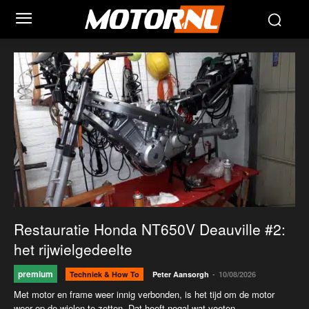
Restauratie Honda NT650V Deauville #2:
het rijwielgedeelte
premium
-
Techniek & How To
Peter Aansorgh
10/08/2026
Met motor en frame weer innig verbonden, is het tijd om de motor
weer op de wielen te zetten. Dat heeft nogal wat voeten...