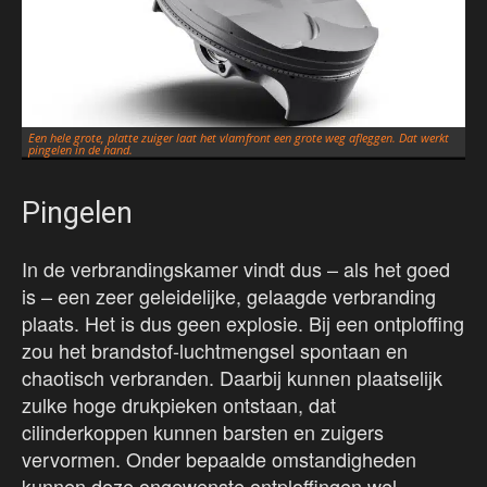
Een hele grote, platte zuiger laat het vlamfront een grote weg afleggen. Dat werkt
pingelen in de hand.
Pingelen
In de verbrandingskamer vindt dus – als het goed
is – een zeer geleidelijke, gelaagde verbranding
plaats. Het is dus geen explosie. Bij een ontploffing
zou het brandstof-luchtmengsel spontaan en
chaotisch verbranden. Daarbij kunnen plaatselijk
zulke hoge drukpieken ontstaan, dat
cilinderkoppen kunnen barsten en zuigers
vervormen. Onder bepaalde omstandigheden
kunnen deze ongewenste ontploffingen wel