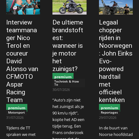
Interview
De ultieme
Legaal
teammana
brandstoft
chopper
ger Nico
est:
rijden in
Terol en
wanneer is
Noorwegen
coureur
je motor
: John Eiriks
David
het
Evo-
Alonso van
zuinigst?
powered
CFMOTO
hardtail
premium
Techniek & How
Aspar
met
To
30/07/2026
Racing
officieel
Team
kenteken
“Auto’s zijn niet
het zuinigst als je
premium
premium
Motorsport
90 km/u rijdt”,
Reportages
31/07/2026
29/07/2026
kopte het AD een
tijdje terug. Een
Tijdens de TT
In de buurt van
Frans onderzoek
spraken we met
Noorse hoofdstad