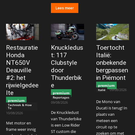
Lees meer
Restauratie
Knuckledus
Toertocht
Honda
t: 117
Italië:
NT650V
Clubstyle
onbekende
Deauville
door
bergpassen
#2: het
Thunderbik
in Piëmont
rijwielgedee
e
premium
09/08/2026
Italië
lte
premium
Reportages
premium
De Mono van
09/08/2026
Techniek & How
Ducati is terug! In
To
De Knuckledust
10/08/2026
plaats van
van Thunderbike
meteen een
Met motor en
is een Low Rider
circuit op te
frame weer innig
ST custom die
zoeken om met