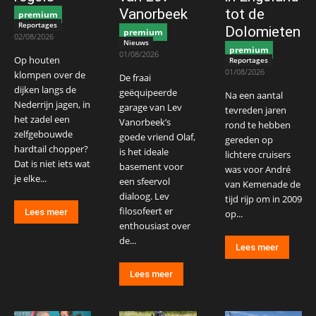
Vanorbeek
tot de
premium
Reportages
Dolomieten
premium
02/08/2026
Nieuws
premium
01/08/2026
Op houten
Reportages
01/08/2026
klompen over de
De fraai
dijken langs de
geëquipeerde
Na een aantal
Nederrijn jagen, in
garage van Lev
tevreden jaren
het zadel een
Vanorbeek’s
rond te hebben
zelfgebouwde
goede vriend Olaf,
gereden op
hardtail chopper?
is het ideale
lichtere cruisers
Dat is niet iets wat
basement voor
was voor André
je elke...
een sfeervol
van Kemenade de
dialoog. Lev
tijd rijp om in 2009
filosofeert er
Lees meer
op...
enthousiast over
de...
Lees meer
Lees meer