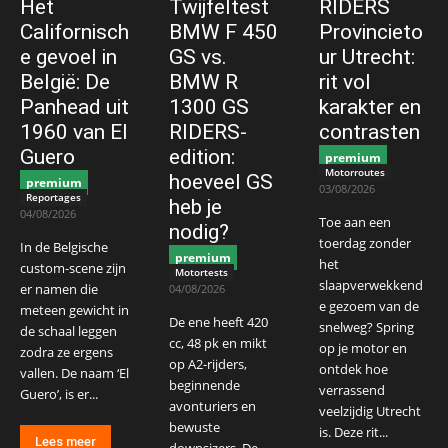
Het
Twijfeltest
RIDERS
Californisch
BMW F 450
Provincieto
e gevoel in
GS vs.
ur Utrecht:
België: De
BMW R
rit vol
Panhead uit
1300 GS
karakter en
1960 van El
RIDERS-
contrasten
Guero
edition:
premium
Motorroutes
hoeveel GS
premium
03/08/2026
Reportages
heb je
04/08/2026
Toe aan een
nodig?
toerdag zonder
In de Belgische
premium
het
custom-scene zijn
Motortests
slaapverwekkend
er namen die
04/08/2026
e gezoem van de
meteen gewicht in
De ene heeft 420
snelweg? Spring
de schaal leggen
cc, 48 pk en mikt
op je motor en
zodra ze ergens
op A2-rijders,
ontdek hoe
vallen. De naam ‘El
beginnende
verrassend
Guero’, is er...
avonturiers en
veelzijdig Utrecht
bewuste
is. Deze rit...
Lees meer
downsizers. De