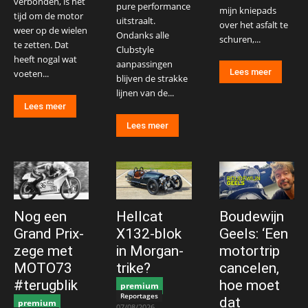
verbonden, is het
pure performance
mijn kniepads
tijd om de motor
uitstraalt.
over het asfalt te
weer op de wielen
Ondanks alle
schuren,...
te zetten. Dat
Clubstyle
heeft nogal wat
aanpassingen
Lees meer
voeten...
blijven de strakke
lijnen van de...
Lees meer
Lees meer
Nog een
Hellcat
Boudewijn
Grand Prix-
X132-blok
Geels: ‘Een
zege met
in Morgan-
motortrip
MOTO73
trike?
cancelen,
#terugblik
hoe moet
premium
Reportages
dat
premium
07/08/2026