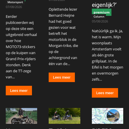
Motorsport
eigenlijk?’
07/08/2026
Oplettende lezer
premium
Bernard Heijne
Eerder
Column
had het goed
05/08/2026
publiceerden wij
gezien voor wat
op deze site een
Natúúrlijk ga ik. Ja,
betreft het
uitgebreid verhaal
het is warm. Mijn
motorblok in de
over hoe
woonplaats
Morgan-trike, die
MOTO73-stickers
Amsterdam voelt
op de
op de kuipen van
als één grote
achtergrond van
Grand Prix-rijders
grillplaat. In de
één van de...
stonden. Denk
Eifel is het morgen
aan de TT-zege
en overmorgen
van...
Lees meer
zelfs...
Lees meer
Lees meer