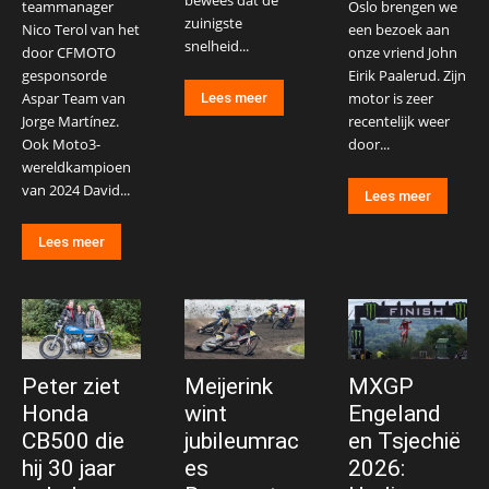
bewees dat de
teammanager
Oslo brengen we
zuinigste
Nico Terol van het
een bezoek aan
snelheid...
door CFMOTO
onze vriend John
gesponsorde
Eirik Paalerud. Zijn
Aspar Team van
motor is zeer
Lees meer
Jorge Martínez.
recentelijk weer
Ook Moto3-
door...
wereldkampioen
van 2024 David...
Lees meer
Lees meer
Peter ziet
Meijerink
MXGP
Honda
wint
Engeland
CB500 die
jubileumrac
en Tsjechië
hij 30 jaar
es
2026: