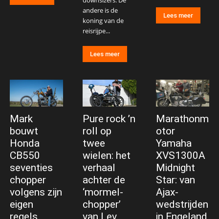
andere is de
Lees meer
koning van de
reisrijpe...
Lees meer
Mark
Pure rock ’n
Marathonm
bouwt
roll op
otor
Honda
twee
Yamaha
CB550
wielen: het
XVS1300A
seventies
verhaal
Midnight
chopper
achter de
Star: van
volgens zijn
‘mormel-
Ajax-
eigen
chopper’
wedstrijden
regels
van Lev
in Engeland