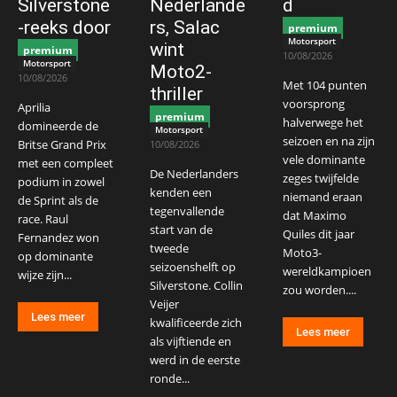
Silverstone
Nederlande
d
-reeks door
rs, Salac
premium
Motorsport
wint
premium
10/08/2026
Motorsport
Moto2-
10/08/2026
Met 104 punten
thriller
voorsprong
Aprilia
premium
halverwege het
domineerde de
Motorsport
seizoen en na zijn
Britse Grand Prix
10/08/2026
vele dominante
met een compleet
De Nederlanders
zeges twijfelde
podium in zowel
kenden een
niemand eraan
de Sprint als de
tegenvallende
dat Maximo
race. Raul
start van de
Quiles dit jaar
Fernandez won
tweede
Moto3-
op dominante
seizoenshelft op
wereldkampioen
wijze zijn...
Silverstone. Collin
zou worden....
Veijer
Lees meer
kwalificeerde zich
Lees meer
als vijftiende en
werd in de eerste
ronde...