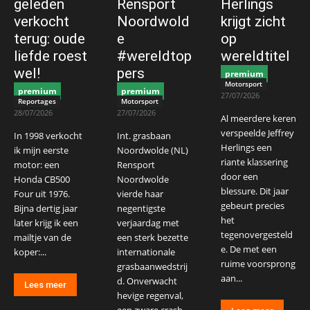
geleden
Rensport
Herlings
verkocht
Noordwold
krijgt zicht
terug: oude
e
op
liefde roest
#wereldtop
wereldtitel
wel!
pers
premium
Motorsport
premium
premium
27/07/2026
Reportages
Motorsport
28/07/2026
27/07/2026
Al meerdere keren
verspeelde Jeffrey
In 1998 verkocht
Int. grasbaan
Herlings een
ik mijn eerste
Noordwolde (NL)
riante klassering
motor: een
Rensport
door een
Honda CB500
Noordwolde
blessure. Dit jaar
Four uit 1976.
vierde haar
gebeurt precies
Bijna dertig jaar
negentigste
het
later krijg ik een
verjaardag met
tegenovergesteld
mailtje van de
een sterk bezette
e. De met een
koper:...
internationale
ruime voorsprong
grasbaanwedstrij
aan...
d. Onverwacht
Lees meer
hevige regenval,