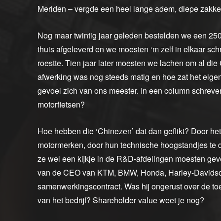
Meriden – vergde een heel lange adem, diepe zakken
Nog maar twintig jaar geleden bestelden we een 250 
thuis afgeleverd en we moesten ‘m zelf in elkaar sch
roestte. Tien jaar later moesten we lachen om al die
afwerking was nog steeds matig en hoe zat het eigenl
gevoel zich van ons meester. In een column schreven
motorfietsen?
Hoe hebben die ‘Chinezen’ dat dan geflikt? Door het
motormerken, door hun technische hoogstandjes te do
ze wel een kijkje in de R&D-afdelingen moesten geve
van de CEO van KTM, BMW, Honda, Harley-Davidson 
samenwerkingscontract. Was hij ongerust over de toek
van het bedrijf? Shareholder value weet je nog?