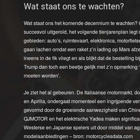
Wat staat ons te wachten?
Wat staat ons het komende decennium te wachten? Ch
succesvol uitgerold, het volgende tienjarenplan legt
gebieden: auto’s, ruimtevaart, elektronica, motorfiet
gaan lachen omdat een raket z’n lading op Mars afzet
ineens in de fik vliegt en als blijkt dat de bestellin
Trump dan toch een beetje gelijk met z’n opmerkin
moeten worden’.
Je ziet het al gebeuren. De Italiaanse motormarkt, d
en Aprilia, ondergaat momenteel een ingrijpende v
gevormd door de groeiende aanwezigheid van Chin
QJMOTOR en het elektrische Yadea maken significan
Westerse en Japanse spelers uit door middel van agr
modelaanbiedingen – bron: motorcyclesdata.com