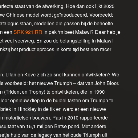
ecte staat van de afwerking. Hoe dan ook lijkt 2025
we Chinese model wordt geïntroduceerd. Voorbeeld:
alogus staan, modellen die passen bij de behoefte
aan een
SRK 921 RR
in pak ‘m beet Malawi? Daar heb je
met veel veerweg. En zou de belangstelling in Malawi
ij het productieproces in korte tijd best een racer
Lifan en Kove zich zo snel kunnen ontwikkelen? We
ls voorbeeld: het nieuwe Triumph – dat van John Bloor.
(Trident en Trophy) te ontwikkelen, die in 1990
loor opnieuw diep in de buidel tasten om Triumph te
briek in Hinckley in de fik en werd er een nieuwe
rn motorfietsen bouwen. Pas in 2010 rapporteerde
esultaat van 15,1 miljoen Britse pond. Met andere
etje hulp van de legacy van het oude Triumph uit