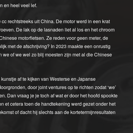
 en heel veel lef.
cc rechtstreeks uit China. De motor werd in een krat
roeven. De lak op de lasnaden liet al los en het chroom
 Chinese motorfietsen. Ze reden voor geen meter, de
ijk met de afschrijving? In 2023 maakte een onrustig
 we of we wel zo blij moesten zijn met al die Chinese
 kunstje af te kijken van Westerse en Japanse
orgronden, door joint ventures op te richten zodat ‘we’
n. Dan vraag je je toch af wat er door het hoofd spookte
et cetera toen de handtekening werd gezet onder het
omst of dacht hij slechts aan de kortetermijnresultaten