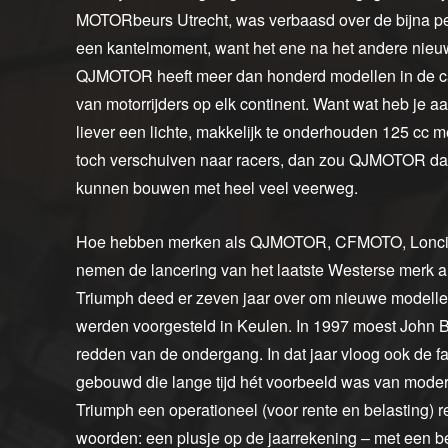
MOTORbeurs Utrecht, was verbaasd over de bijna perf
een kantelmoment, want het ene na het andere nieu
QJMOTOR heeft meer dan honderd modellen in de cat
van motorrijders op elk continent. Want wat heb je 
liever een lichte, makkelijk te onderhouden 125 cc 
toch verschuiven naar racers, dan zou QJMOTOR dankz
kunnen bouwen met heel veel veerweg.
Hoe hebben merken als QJMOTOR, CFMOTO, Loncin, 
nemen de lancering van het laatste Westerse merk a
Triumph deed er zeven jaar over om nieuwe modellen 
werden voorgesteld in Keulen. In 1997 moest John B
redden van de ondergang. In dat jaar vloog ook de fa
gebouwd die lange tijd hét voorbeeld was van mode
Triumph een operationeel (voor rente en belasting) r
woorden: een plusje op de jaarrekening – met een be