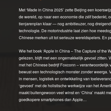
Met ‘Made in China 2025’ zette Beijing een koerswij
de wereld, op naar een economie die zélf bedenkt, on
tienjarenplan klaar — nog ambitieuzer, nog dreigen
technologie. De motorindustrie laat zien hoe meedoge
Chinese merken uit tot serieuze wereldspelers. En pr
Wie het boek ‘Apple in China – The Capture of the 
gelezen, blijft met een ongemakkelijk gevoel zitten.
met het Chinese bedrijf Foxconn – verantwoordelijk
bewust een technologisch monster zonder weerga. Vana
in mensen, logistiek en ontwikkeling van toeleveranci
‘gevoed’ met de holistische werkwijze van het Amerik
maakt buitengewoon veel winst en ‘China’ maakt met
goedkopere smartphones dan Apple…