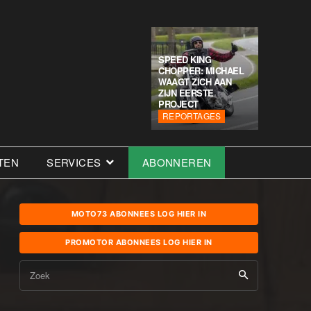
SPEED KING
CHOPPER: MICHAEL
WAAGT ZICH AAN
ZIJN EERSTE
PROJECT
REPORTAGES
TEN
SERVICES
ABONNEREN
MOTO73 ABONNEES LOG HIER IN
PROMOTOR ABONNEES LOG HIER IN
Zoek