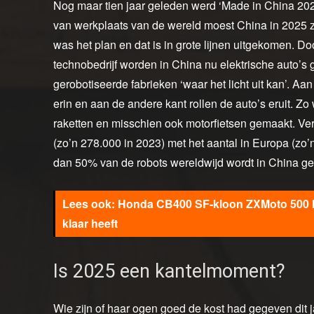
Nog maar tien jaar geleden werd ‘Made in China 2025
van werkplaats van de wereld moest China in 2025 z
was het plan en dat is in grote lijnen uitgekomen. D
technobedrijf worden in China nu elektrische auto’s
gerobotiseerde fabrieken ‘waar het licht uit kan’. A
erin en aan de andere kant rollen de auto’s eruit. 
raketten en misschien ook motorfietsen gemaakt. Verg
(zo’n 278.000 in 2023) met het aantal in Europa (zo’n
dan 50% van de robots wereldwijd wordt in China geïn
Honda CB400 SF-kloon ZXMoto 500 F 
klaar heeft
Is 2025 een kantelmoment?
Wie zijn of haar ogen goed de kost had gegeven dit 