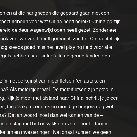
en en al die narigheden die gepaard gaan met een
espect hebben voor wat China heeft bereikt. China op zijn
wereld de deur wagenwijd open heeft gezet. Zonder een
ook veel welvaart heeft gebracht, zou het China niet zijn
og steeds goed mits het level playing field voor alle
pelregels hebben naar autocratie neigende landen een
zijn met de komst van motorfietsen (en auto’s, en
a? Als motorrijder wel. De motorfietsen zijn tiptop in
weg. Kijk je meer met afstand naar China, schrik je je een
hten, inspraakprocedures en mondige burgers nog wel
ina? Dat antwoord moet dan wel komen van de –
an de slag met het ontwikkelen van – heel – lange
akketten en investeringen. Nationaal kunnen we geen