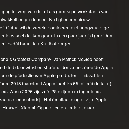
ziging in: weg van de rol als goedkope werkplaats van
twikkelt en produceert. Nu ligt er een nieuw
der: China wil de wereld domineren met hoogwaardige
nloos snel dat kan gaan. In een paar jaar tijd groeiden
ecies dát baart Jan Kruithof zorgen.
World’s Greatest Company’ van Patrick McGee heeft
 Verblind door winst en shareholder value creëerde Apple
 voor de productie van Apple-producten – misschien
f 2015 investeert Apple jaarlijks 55 miljard dollar (!)
ers. Anno 2025 zijn zo’n 28 miljoen (!) ingenieurs
aanse technobedrijf. Het resultaat mag er zijn: Apple
 Huawei, Xiaomi, Oppo et cetera betere, maar