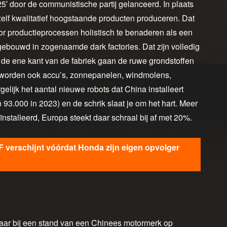
′ door de communistische partij gelanceerd. In plaats
elf kwalitatief hoogstaande producten produceren. Dat
oor productieprocessen holistisch te benaderen als een
 gebouwd in zogenaamde dark factories. Dat zijn volledig
an de ene kant van de fabriek gaan de ruwe grondstoffen
Zo worden ook accu’s, zonnepanelen, windmolens,
elijk het aantal nieuwe robots dat China installeert
 93.000 in 2023) en de schrik slaat je om het hart. Meer
stalleerd, Europa steekt daar schraal bij af met 20%.
verschijnt vóórdat Honda zijn eigen opvolger
jaar bij een stand van een Chinees motormerk op