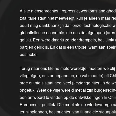
Als je mensenrechten, repressie, werkomstandighed
totalitaire staat niet meeweegt, kun je alleen maar r
beurt mag dankbaar zijn dat ‘onze’ technologische 
globalistische economie, die ons de afgelopen jaren 
gelukt. Een wereldmarkt zonder drempels, het klinkt n
partijen gelijk is. En dat is een utopie, want aan s
pesthekel.
Terug naar ons kleine motorwereldje: moeten we blij 
vliegtuigen, en zonnepanelen, en vul maar in) uit Chin
orde en niets staat heel veel plezierige ritten in de 
ongeluk. Weet de vrije wereld met al zijn burgerrec
een antwoord te vinden op de ontwikkelingen in Ch
Europese – politiek. Die moet als de wiedeweerga a
termijnplannen, het inrichten van financiële steunp