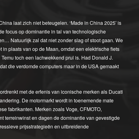
ina laat zich niet beteugelen. ‘Made in China 2025′ is
 de focus op dominantie in tal van technologische
sen… Natuurlijk zal dat niet zonder slag of stoot gaan. We
 in plaats van op de Maan, omdat een elektrische fiets
g bij Temu toch een lachwekkend prul is. Had Donald J.
g ‘dat die verdomde computers maar in de USA gemaakt
oordrenkt met de erfenis van iconische merken als Ducati
erandering. De motormarkt wordt in toenemende mate
ese fabrikanten. Merken zoals Voge, CFMOTO,
t terreinwinst en dagen de dominantie van gevestigde
essieve prijsstrategieën en uitbreidende