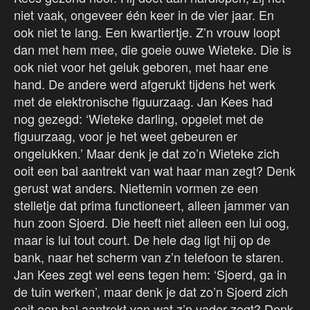
niet vaak, ongeveer één keer in de vier jaar. En
ook niet te lang. Een kwartiertje. Z’n vrouw loopt
dan met hem mee, die goeie ouwe Wieteke. Die is
ook niet voor het geluk geboren, met haar ene
hand. De andere werd afgerukt tijdens het werk
met de elektronische figuurzaag. Jan Kees had
nog gezegd: ‘Wieteke darling, opgelet met de
figuurzaag, voor je het weet gebeuren er
ongelukken.’ Maar denk je dat zo’n Wieteke zich
ooit een bal aantrekt van wat haar man zegt? Denk
gerust wat anders. Niettemin vormen ze een
stelletje dat prima functioneert, alleen jammer van
hun zoon Sjoerd. Die heeft niet alleen een lui oog,
maar is lui tout court. De hele dag ligt hij op de
bank, naar het scherm van z’n telefoon te staren.
Jan Kees zegt wel eens tegen hem: ‘Sjoerd, ga in
de tuin werken’, maar denk je dat zo’n Sjoerd zich
ooit een bal aantrekt van wat z’n vader zegt? Denk