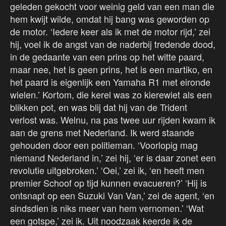
geleden gekocht voor weinig geld van een man die
hem kwijt wilde, omdat hij bang was geworden op
de motor. ‘Iedere keer als ik met de motor rijd,’ zei
hij, voel ik de angst van de naderbij tredende dood,
in de gedaante van een prins op het witte paard,
maar nee, het is geen prins, het is een martiko, en
het paard is eigenlijk een Yamaha R1 met eironde
wielen.’ Kortom, die kerel was zo kierewiet als een
blikken pot, en was blij dat hij van de Trident
verlost was. Welnu, na pas twee uur rijden kwam ik
aan de grens met Nederland. Ik werd staande
gehouden door een politieman. ‘Voorlopig mag
niemand Nederland in,’ zei hij, ‘er is daar zonet een
revolutie uitgebroken.’ ‘Oei,’ zei ik, ‘en heeft men
premier Schoof op tijd kunnen evacueren?’ ‘Hij is
ontsnapt op een Suzuki Van Van,’ zei de agent, ‘en
sindsdien is niks meer van hem vernomen.’ ‘Wat
een gotspe,’ zei ik. Uit noodzaak keerde ik de