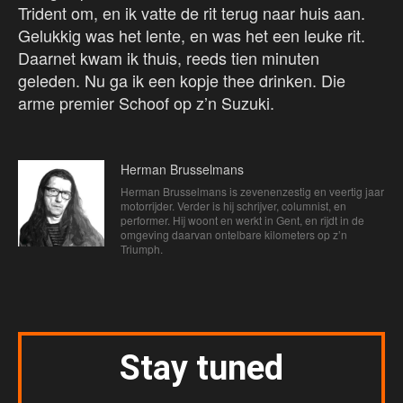
Trident om, en ik vatte de rit terug naar huis aan.
Gelukkig was het lente, en was het een leuke rit.
Daarnet kwam ik thuis, reeds tien minuten
geleden. Nu ga ik een kopje thee drinken. Die
arme premier Schoof op z’n Suzuki.
Herman Brusselmans
Herman Brusselmans is zevenenzestig en veertig jaar
motorrijder. Verder is hij schrijver, columnist, en
performer. Hij woont en werkt in Gent, en rijdt in de
omgeving daarvan ontelbare kilometers op z’n
Triumph.
Stay tuned