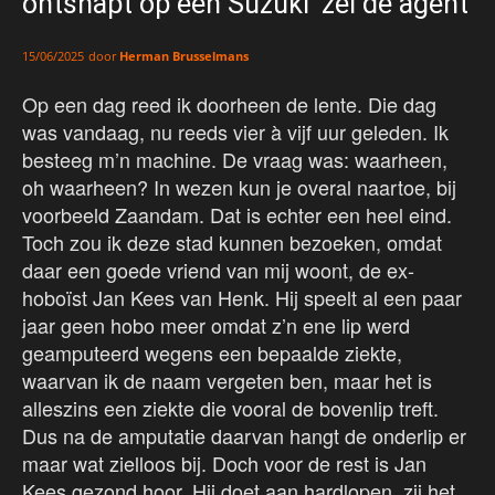
ontsnapt op een Suzuki’ zei de agent
door
Herman Brusselmans
15/06/2025
Op een dag reed ik doorheen de lente. Die dag
was vandaag, nu reeds vier à vijf uur geleden. Ik
besteeg m’n machine. De vraag was: waarheen,
oh waarheen? In wezen kun je overal naartoe, bij
voorbeeld Zaandam. Dat is echter een heel eind.
Toch zou ik deze stad kunnen bezoeken, omdat
daar een goede vriend van mij woont, de ex-
hoboïst Jan Kees van Henk. Hij speelt al een paar
jaar geen hobo meer omdat z’n ene lip werd
geamputeerd wegens een bepaalde ziekte,
waarvan ik de naam vergeten ben, maar het is
alleszins een ziekte die vooral de bovenlip treft.
Dus na de amputatie daarvan hangt de onderlip er
maar wat zielloos bij. Doch voor de rest is Jan
Kees gezond hoor. Hij doet aan hardlopen, zij het