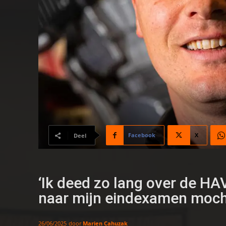
Facebook
X
Deel
‘Ik deed zo lang over de HA
naar mijn eindexamen moch
door
Marien Cahuzak
26/06/2025