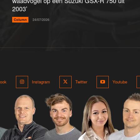
waadvogel op een Suzuki GSX-R 750 uit
2003’
Column
24/07/2026
ook
Instagram
Twitter
Youtube