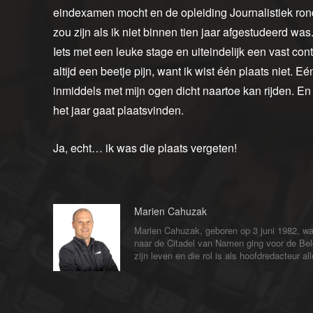
eindexamen mocht en de opleiding Journalistiek rond
zou zijn als ik niet binnen tien jaar afgestudeerd was
Iets met een leuke stage en uiteindelijk een vast con
altijd een beetje pijn, want ik wist één plaats niet. E
inmiddels met mijn ogen dicht naartoe kan rijden. 
het jaar gaat plaatsvinden.
Ja, echt… ik was die plaats vergeten!
Marien Cahuzak
Marien Cahuzak, geboren op 3 juni 1982, wa
naar de Citadel van Namen ging voor de Bel
zijn leven en die rol is als hoofdredacteur 