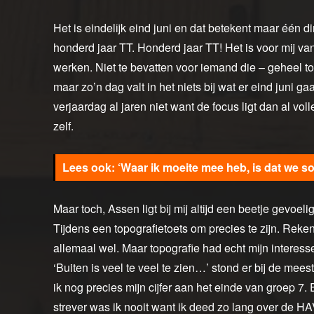
Het is eindelijk eind juni en dat betekent maar één 
honderd jaar TT. Honderd jaar TT! Het is voor mij van 
werken. Niet te bevatten voor iemand die – geheel toev
maar zo’n dag valt in het niets bij wat er eind juni ga
verjaardag al jaren niet want de focus ligt dan al vol
zelf.
‘Waar ik moeite mee heb, is dat we s
Maar toch, Assen ligt bij mij altijd een beetje gevoel
Tijdens een topografietoets om precies te zijn. Reken
allemaal wel. Maar topografie had echt mijn interesse 
‘Buiten is veel te veel te zien…’ stond er bij de mees
ik nog precies mijn cijfer aan het einde van groep 7. 
strever was ik nooit want ik deed zo lang over de HA