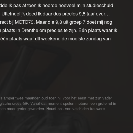
de ik pas af toen ik hoorde hoeveel mijn studieschuld
. Uiteindelijk deed ik daar dus precies 9,5 jaar over…
tract bij MOTO73. Maar die 9,8 uit groep 7 doet mij nog
én plaats in Drenthe om precies te zijn. Eén plaats waar ik
En één plaats waar dit weekend de mooiste zondag van
s amper twee maanden oud toen hij voor het eerst met zijn vader
gische cross-GP. Vanaf dat moment spelen motoren een grote rol in
alleen maar groter geworden. Houdt ook van veldrijden trouwens.