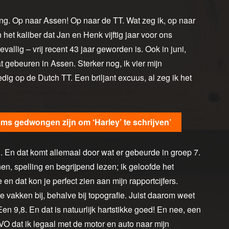
ding. Op naar Assen! Op naar de TT. Wat zeg ik, op naar
het kaliber dat Jan en Henk vijftig jaar voor ons
allig – vrij recent 43 jaar geworden is. Ook in juni,
at gebeuren in Assen. Sterker nog, ik vier mijn
ledig op de Dutch TT. Een briljant excuus, al zeg ik het
oms gedwongen zijn om ‘Harley’ te schrijven’
ig. En dat komt allemaal door wat er gebeurde in groep 7.
en, spelling en begrijpend lezen; ik geloofde het
en dat kon je perfect zien aan mijn rapportcijfers.
te vakken bij, behalve bij topografie. Juist daarom weet
Een 9,8. En dat is natuurlijk hartstikke goed! En nee, een
VO dat ik legaal met de motor en auto naar mijn