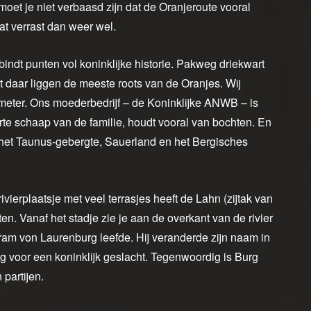
moet je niet verbaasd zijn dat de Oranjeroute vooral
dat verrast dan weer wel.
indt punten vol koninklijke historie. Pakweg driekwart
t daar liggen de meeste roots van de Oranjes. Wij
ometer. Ons moederbedrijf – de Koninklijke ANWB – is
rte schaap van de familie, houdt vooral van bochten. En
r het Taunus-gebergte, Sauerland en het Bergisches
ivierplaatsje met veel terrasjes heeft de Lahn (zijtak van
n. Vanaf het stadje zie je aan de overkant van de rivier
ram von Laurenburg leefde. Hij veranderde zijn naam in
voor een koninklijk geslacht. Tegenwoordig is Burg
partijen.