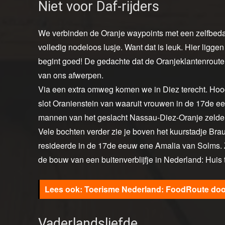
Niet voor Daf-rijders
We verbinden de Oranje waypoints met een zelfbed
volledig nodeloos lusje. Want dat is leuk. Hier ligge
begint goed! De gedachte dat de Oranjeklantenroute
van ons afwerpen.
Via een extra omweg komen we in Diez terecht. Hoog 
slot Oranienstein van waaruit vrouwen in de 17de e
mannen van het geslacht Nassau-Diez-Oranje zelden
Vele bochten verder zie je boven het kuurstadje Brau
resideerde in de 17de eeuw ene Amalia van Solms. Z
de bouw van een buitenverblijfje in Nederland: Huis
Toerisme Nederland: FoodRoute doo
Vaderlandsliefde