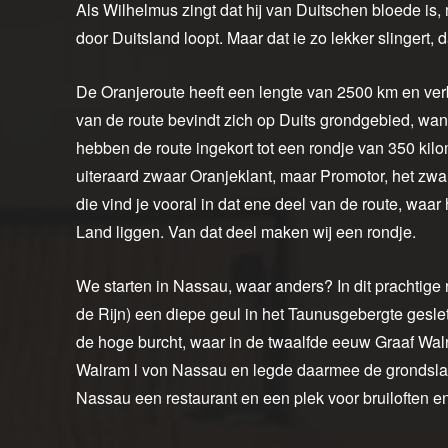
Als Wilhelmus zingt dat hij van Duitschen bloede is, 
door Duitsland loopt. Maar dat ie zo lekker slingert, 
De Oranjeroute heeft een lengte van 2500 km en verb
van de route bevindt zich op Duits grondgebied, wan
hebben de route ingekort tot een rondje van 350 kil
uiteraard zwaar Oranjeklant, maar Promotor, het zwa
die vind je vooral in dat ene deel van de route, waa
Land liggen. Van dat deel maken wij een rondje.
We starten in Nassau, waar anders? In dit prachtige r
de Rijn) een diepe geul in het Taunusgebergte geslete
de hoge burcht, waar in de twaalfde eeuw Graaf Wal
Walram l von Nassau en legde daarmee de grondslag 
Nassau een restaurant en een plek voor bruiloften en 