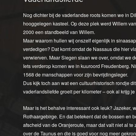
Nog dichter bij de vaderlandse roots komen we in Di
hooggelegen kasteel. Op deze plek werd Willem van 
2000 een standbeeld van Willem.
Maar waarom hullen wij onszelf eigenlijk in sinaasa
verdedigen? Dat komt omdat de Nassaus die hier vla
verwierven. Maar Siegen slaan we over, omdat we de
Iets verderop komen we in kuuroord Freudenberg. Ni
1568 de manschappen voor zijn bevrijdingsleger.
Dus kijk toch aan wat een cultuurhistorisch rondje d
vaderlandsliefde groeit per kilometer – ook al krijg je
Maar is het behalve interessant ook leuk? Jazeker, w
Rothaargebirge. En dat betekent dat de bossen en 
afscheid van de Oranjeroute, maar dat valt niet al 
over de Taunus en die is goed voor nog meer gekronk