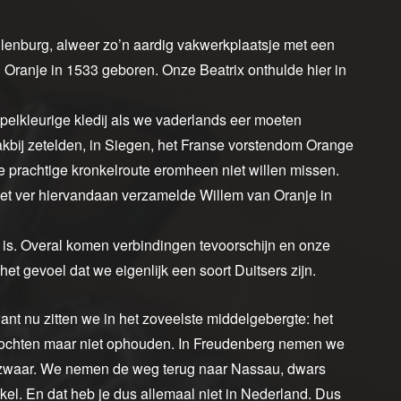
llenburg, alweer zo’n aardig vakwerkplaatsje met een
Oranje in 1533 geboren. Onze Beatrix onthulde hier in
ppelkleurige kledij als we vaderlands eer moeten
kbij zetelden, in Siegen, het Franse vorstendom Orange
 prachtige kronkelroute eromheen niet willen missen.
et ver hiervandaan verzamelde Willem van Oranje in
it is. Overal komen verbindingen tevoorschijn en onze
 het gevoel dat we eigenlijk een soort Duitsers zijn.
ant nu zitten we in het zoveelste middelgebergte: het
bochten maar niet ophouden. In Freudenberg nemen we
te zwaar. We nemen de weg terug naar Nassau, dwars
el. En dat heb je dus allemaal niet in Nederland. Dus