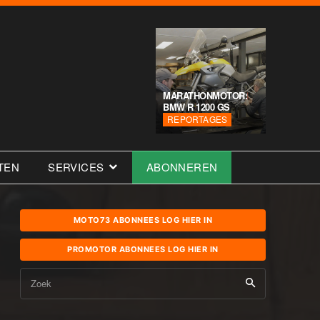
MARATHONMOTOR:
BMW R 1200 GS
REPORTAGES
TEN
SERVICES
ABONNEREN
MOTO73 ABONNEES LOG HIER IN
PROMOTOR ABONNEES LOG HIER IN
Zoek