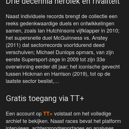
Drie decennia heroïek en rivaliteit
Naast individuele records brengt de collectie een
reeks gedenkwaardige duels en ontwikkelingen
samen, zoals Ian Hutchinsons vijfklapper in 2010;
het supersnelle duel McGuinness vs. Anstey
(2011) dat sectorrecords voortdurend deed
verschuiven; Michael Dunlops opmars, van zijn
eerste Supersport-zege in 2009 tot zijn 33e
overwinning eerder dit jaar; het iconische gevecht
tussen Hickman en Harrison (2019), tot op de
laatste sector beslist,…
Gratis toegang via TT+
Een account op
volstaat om het volledige
TT+
archief te bekijken. Naast races bevat het platform
interviews, achtergrondreportages en analyses