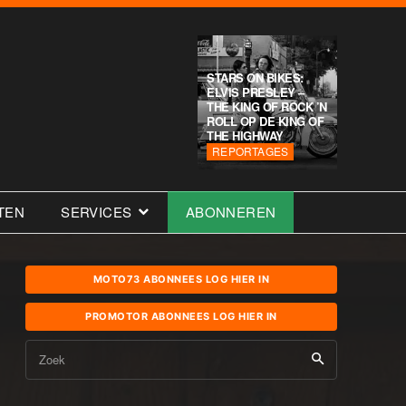
STARS ON BIKES:
ELVIS PRESLEY –
THE KING OF ROCK ’N
ROLL OP DE KING OF
THE HIGHWAY
REPORTAGES
TEN
SERVICES
ABONNEREN
MOTO73 ABONNEES LOG HIER IN
PROMOTOR ABONNEES LOG HIER IN
Zoek