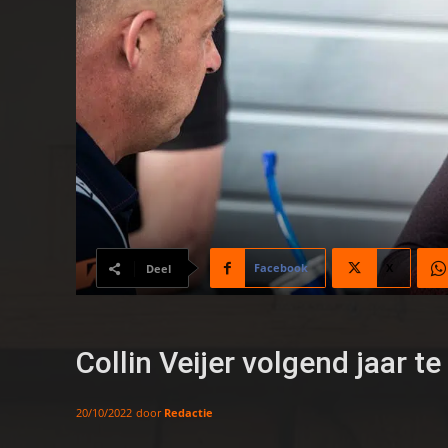
Facebook
X
Deel
Collin Veijer volgend jaar 
door
Redactie
20/10/2022