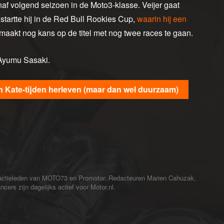
vanaf volgend seizoen in de Moto3-klasse. Veijer gaat
 startte hij in de Red Bull Rookies Cup,
waarin hij een
 maakt nog kans op de titel met nog twee races te gaan.
 Ayumu Sasaki.
n Kate-tijden herleven (maar dan wel duurzaam)
redactieleden van MOTO73 en Promotor. Redacteuren Marien Cahuzak,
cers zijn dagelijks actief voor Motor.nl.