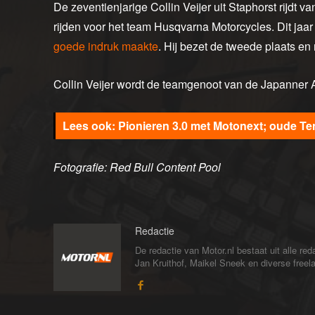
De zeventienjarige Collin Veijer uit Staphorst rijdt 
rijden voor het team Husqvarna Motorcycles. Dit jaar
goede indruk maakte
. Hij bezet de tweede plaats en
Collin Veijer wordt de teamgenoot van de Japanner
Pionieren 3.0 met Motonext; oude Te
Fotografie: Red Bull Content Pool
Redactie
De redactie van Motor.nl bestaat uit alle 
Jan Kruithof, Maikel Sneek en diverse freelan