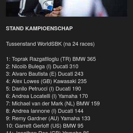
STAND KAMPIOENSCHAP
Tussenstand WorldSBK (na 24 races)
1: Toprak Razgatlioglu (TR) BMW 365
2: Nicolò Bulega (I) Ducati 310
3: Alvaro Bautista (E) Ducati 243
4: Alex Lowes (GB) Kawasaki 235
5: Danilo Petrucci (I) Ducati 190
6: Andrea Locatelli (I) Yamaha 170
7: Michael van der Mark (NL) BMW 159
8: Andrea Iannone (I) Ducati 144
9: Remy Gardner (AU) Yamaha 133
10: Garrett Gerloff (US) BMW 95
11: Jonathan Rea (GB) Yamaha 86