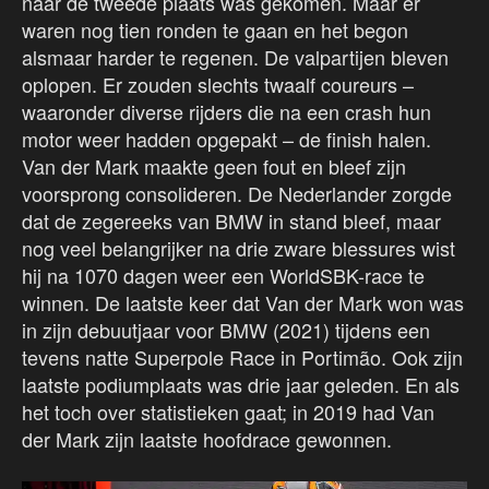
naar de tweede plaats was gekomen. Maar er
waren nog tien ronden te gaan en het begon
alsmaar harder te regenen. De valpartijen bleven
oplopen. Er zouden slechts twaalf coureurs –
waaronder diverse rijders die na een crash hun
motor weer hadden opgepakt – de finish halen.
Van der Mark maakte geen fout en bleef zijn
voorsprong consolideren. De Nederlander zorgde
dat de zegereeks van BMW in stand bleef, maar
nog veel belangrijker na drie zware blessures wist
hij na 1070 dagen weer een WorldSBK-race te
winnen. De laatste keer dat Van der Mark won was
in zijn debuutjaar voor BMW (2021) tijdens een
tevens natte Superpole Race in Portimão. Ook zijn
laatste podiumplaats was drie jaar geleden. En als
het toch over statistieken gaat; in 2019 had Van
der Mark zijn laatste hoofdrace gewonnen.