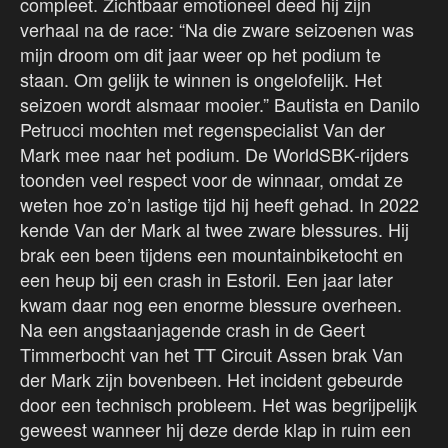
compleet. Zichtbaar emotioneel deed hij zijn
verhaal na de race: “Na die zware seizoenen was
mijn droom om dit jaar weer op het podium te
staan. Om gelijk te winnen is ongelofelijk. Het
seizoen wordt alsmaar mooier.” Bautista en Danilo
Petrucci mochten met regenspecialist Van der
Mark mee naar het podium. De WorldSBK-rijders
toonden veel respect voor de winnaar, omdat ze
weten hoe zo’n lastige tijd hij heeft gehad. In 2022
kende Van der Mark al twee zware blessures. Hij
brak een been tijdens een mountainbiketocht en
een heup bij een crash in Estoril. Een jaar later
kwam daar nog een enorme blessure overheen.
Na een angstaanjagende crash in de Geert
Timmerbocht van het TT Circuit Assen brak Van
der Mark zijn bovenbeen. Het incident gebeurde
door een technisch probleem. Het was begrijpelijk
geweest wanneer hij deze derde klap in ruim een