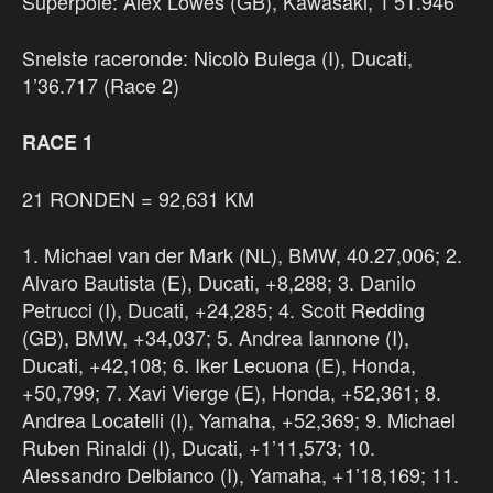
Superpole: Alex Lowes (GB), Kawasaki, 1’51.946
Snelste raceronde: Nicolò Bulega (I), Ducati,
1’36.717 (Race 2)
RACE 1
21 RONDEN = 92,631 KM
1. Michael van der Mark (NL), BMW, 40.27,006; 2.
Alvaro Bautista (E), Ducati, +8,288; 3. Danilo
Petrucci (I), Ducati, +24,285; 4. Scott Redding
(GB), BMW, +34,037; 5. Andrea Iannone (I),
Ducati, +42,108; 6. Iker Lecuona (E), Honda,
+50,799; 7. Xavi Vierge (E), Honda, +52,361; 8.
Andrea Locatelli (I), Yamaha, +52,369; 9. Michael
Ruben Rinaldi (I), Ducati, +1’11,573; 10.
Alessandro Delbianco (I), Yamaha, +1’18,169; 11.