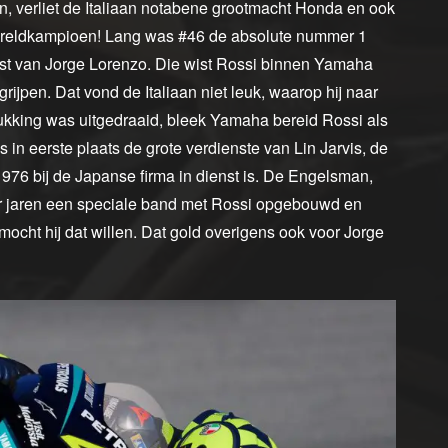
en, verliet de Italiaan notabene grootmacht Honda en ook
ereldkampioen! Lang was #46 de absolute nummer 1
t van Jorge Lorenzo. Die wist Rossi binnen Yamaha
 grijpen. Dat vond de Italiaan niet leuk, waarop hij naar
lukking was uitgedraaid, bleek Yamaha bereid Rossi als
 in eerste plaats de grote verdienste van Lin Jarvis, de
76 bij de Japanse firma in dienst is. De Engelsman,
der jaren een speciale band met Rossi opgebouwd en
ocht hij dat willen. Dat gold overigens ook voor Jorge