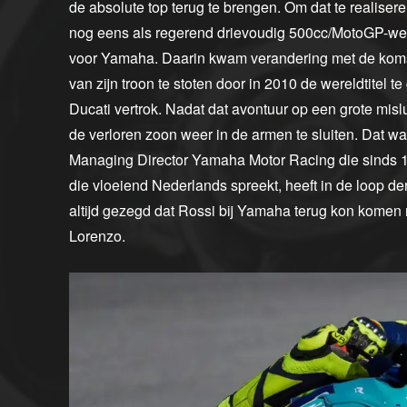
de absolute top terug te brengen. Om dat te realiser
nog eens als regerend drievoudig 500cc/MotoGP-w
voor Yamaha. Daarin kwam verandering met de koms
van zijn troon te stoten door in 2010 de wereldtitel te
Ducati vertrok. Nadat dat avontuur op een grote mis
de verloren zoon weer in de armen te sluiten. Dat was
Managing Director Yamaha Motor Racing die sinds 19
die vloeiend Nederlands spreekt, heeft in de loop 
altijd gezegd dat Rossi bij Yamaha terug kon komen m
Lorenzo.