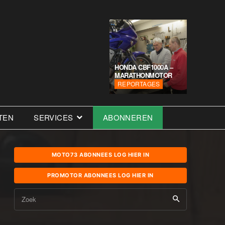
HONDA CBF1000A –
MARATHONMOTOR
REPORTAGES
TEN
SERVICES
ABONNEREN
MOTO73 ABONNEES LOG HIER IN
PROMOTOR ABONNEES LOG HIER IN
Zoek