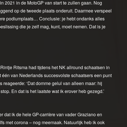
in 2021 in de MotoGP van start te zullen gaan. Nog
 liggend op de tweede plaats onderuit. Daarmee verspeel
re podiumplaats… Conclusie: je hebt ondanks alles
eslissing die je zelf mag, kunt, moet nemen. Dat is je
t Rintje Ritsma had tijdens het NK allround schaatsen in
t één van Nederlands succesvolste schaatsers een punt
os reageerde: ‘Dat domme gelul van alleen maar: hij
top. En dat is het laatste wat ik erover heb gezegd.’
er dat ik de hele GP-carrière van vader Graziano en
s met corona – nog meemaak. Natuurlijk heb ik ook