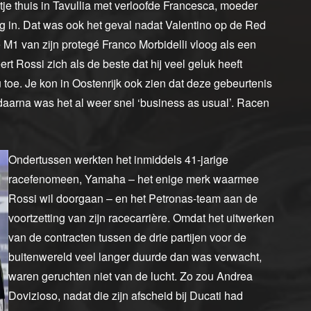
je thuis in Tavullia met verloofde Francesca, moeder
g in. Dat was ook het geval nadat Valentino op de Red
M1 van zijn protegé Franco Morbidelli vloog als een
eert Rossi zich als de beste dat hij veel geluk heeft
u toe. Je kon in Oostenrijk ook zien dat deze gebeurtenis
daarna was het al weer snel ‘business as usual’. Racen
Ondertussen werkten het inmiddels 41-jarige
racefenomeen, Yamaha – het enige merk waarmee
Rossi wil doorgaan – en het Petronas-team aan de
voortzetting van zijn racecarrière. Omdat het uitwerken
van de contracten tussen de drie partijen voor de
buitenwereld veel langer duurde dan was verwacht,
waren geruchten niet van de lucht. Zo zou Andrea
Dovizioso, nadat die zijn afscheid bij Ducati had