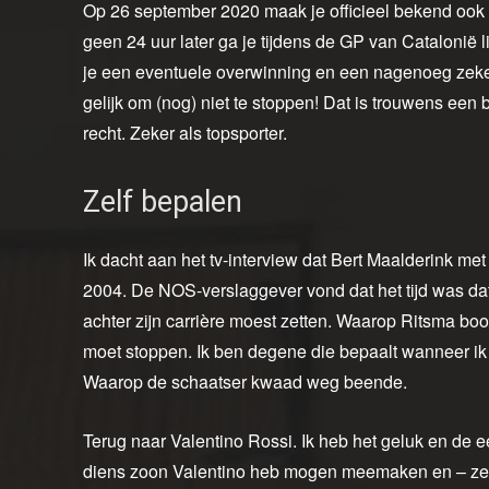
Op 26 september 2020 maak je officieel bekend ook 
geen 24 uur later ga je tijdens de GP van Catalonië
je een eventuele overwinning en een nagenoeg zeke
gelijk om (nog) niet te stoppen! Dat is trouwens een b
recht. Zeker als topsporter.
Zelf bepalen
Ik dacht aan het tv-interview dat Bert Maalderink me
2004. De NOS-verslaggever vond dat het tijd was da
achter zijn carrière moest zetten. Waarop Ritsma bo
moet stoppen. Ik ben degene die bepaalt wanneer ik s
Waarop de schaatser kwaad weg beende.
Terug naar Valentino Rossi. Ik heb het geluk en de e
diens zoon Valentino heb mogen meemaken en – zelf