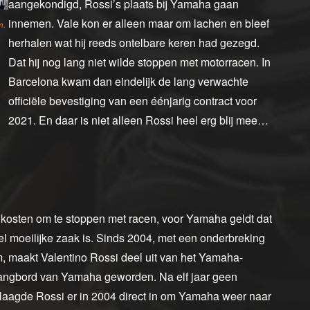
aangekondigd, Rossi’s plaats bij Yamaha gaan
innemen. Vale kon er alleen maar om lachen en bleef
m.
herhalen wat hij reeds ontelbare keren had gezegd.
Dat hij nog lang niet wilde stoppen met motorracen. In
Barcelona kwam dan eindelijk de lang verwachte
officiële bevestiging van een éénjarig contract voor
2021. En daar is niet alleen Rossi heel erg blij mee…
kosten om te stoppen met racen, voor Yamaha geldt dat
l moeilijke zaak is. Sinds 2004, met een onderbreking
m, maakt Valentino Rossi deel uit van het Yamaha-
uithangbord van Yamaha geworden. Na elf jaar geen
slaagde Rossi er in 2004 direct in om Yamaha weer naar