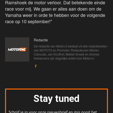
Ramshoek de motor verloor. Dat betekende einde
race voor mij. We gaan er alles aan doen om de
Yamaha weer in orde te hebben voor de volgende
race op 10 september!"
Redactie
De redactie van Motor.nl bestaat uit alle redactieleden
van MOTO73 en Promotor. Redacteuren Marien
Cahuzak, Jan Kruithof, Maikel Sneek en diverse
freelancers zijn dagelijks actief voor Motor.nl.
Stay tuned
Schrijf je in voor onze nieuwsbrief en mis nooit het