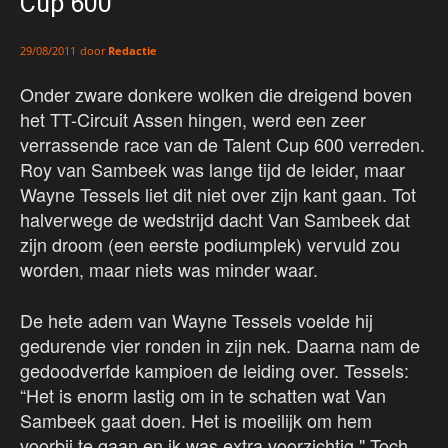
Cup 600
door
Redactie
29/08/2011
Onder zware donkere wolken die dreigend boven
het TT-Circuit Assen hingen, werd een zeer
verrassende race van de Talent Cup 600 verreden.
Roy van Sambeek was lange tijd de leider, maar
Wayne Tessels liet dit niet over zijn kant gaan. Tot
halverwege de wedstrijd dacht Van Sambeek dat
zijn droom (een eerste podiumplek) vervuld zou
worden, maar niets was minder waar.
De hete adem van Wayne Tessels voelde hij
gedurende vier ronden in zijn nek. Daarna nam de
gedoodverfde kampioen de leiding over. Tessels:
“Het is enorm lastig om in te schatten wat Van
Sambeek gaat doen. Het is moeilijk om hem
voorbij te gaan en ik was extra voorzichtig." Toch