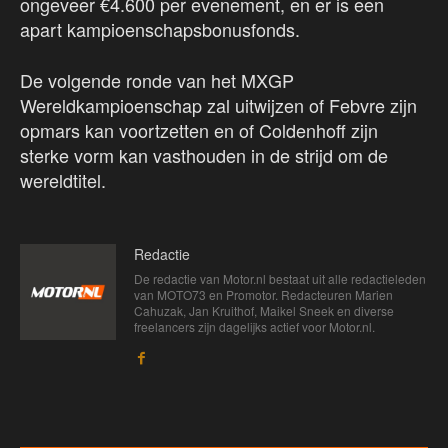
ongeveer €4.600 per evenement, en er is een
apart kampioenschapsbonusfonds.
De volgende ronde van het MXGP
Wereldkampioenschap zal uitwijzen of Febvre zijn
opmars kan voortzetten en of Coldenhoff zijn
sterke vorm kan vasthouden in de strijd om de
wereldtitel.
Redactie
De redactie van Motor.nl bestaat uit alle redactieleden
van MOTO73 en Promotor. Redacteuren Marien
Cahuzak, Jan Kruithof, Maikel Sneek en diverse
freelancers zijn dagelijks actief voor Motor.nl.