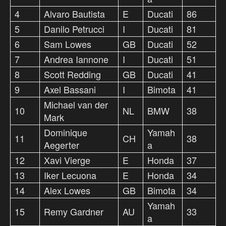
4
Alvaro Bautista
E
Ducati
86
5
Danilo Petrucci
I
Ducati
81
6
Sam Lowes
GB
Ducati
52
7
Andrea Iannone
I
Ducati
51
8
Scott Redding
GB
Ducati
41
9
Axel Bassani
I
Bimota
41
Michael van der
10
NL
BMW
38
Mark
Dominique
Yamah
11
CH
38
Aegerter
a
12
Xavi Vierge
E
Honda
37
13
Iker Lecuona
E
Honda
34
14
Alex Lowes
GB
Bimota
34
Yamah
15
Remy Gardner
AU
33
a