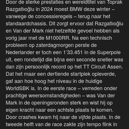
Door de sterke prestaties en wereldtitel van Toprak
Razgatlıoğlu in 2024 moest BMW deze winter –
vanwege de concessieregels – terug naar het
standaardchassis. Dit zorgt ervoor dat Razgatlıoğlu
en Van der Mark niet hetzelfde gevoel hebben als
vorig jaar met de M1000RR. Na een technisch
probleem op zaterdagmorgen perste de
Nederlander er toch een 1’33.451 in de Superpole
uit, een rondetijd die bijna een seconde sneller was
dan zijn persoonlijk record op het TT Circuit Assen.
Dat het maar een dertiende startplek opleverde,
gaf aan hoe hoog het niveau in de huidige
WorldSBK is. In de eerste race – verreden onder
prachtige weersomstandigheden – was Van der
Mark in de openingsronden sterk en wist hij op
eigen kracht naar een achtste plaats te komen.
Door crashes kwam hij naar de vijfde plaats. In de
tweede helft van de race zakte zijn tempo flink in