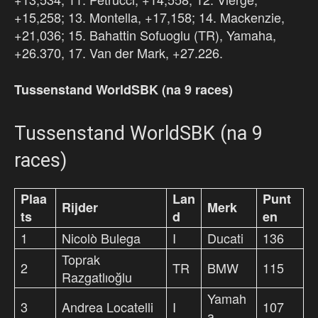
+15,258; 13. Montella, +17,158; 14. Mackenzie,
+21,036; 15. Bahattin Sofuoglu (TR), Yamaha,
+26.370, 17. Van der Mark, +27.226.
Tussenstand WorldSBK (na 9 races)
Tussenstand WorldSBK (na 9
races)
Plaa
Lan
Punt
Rijder
Merk
ts
d
en
1
Nicolò Bulega
I
Ducati
136
Toprak
2
TR
BMW
115
Razgatlıoğlu
Yamah
3
Andrea Locatelli
I
107
a