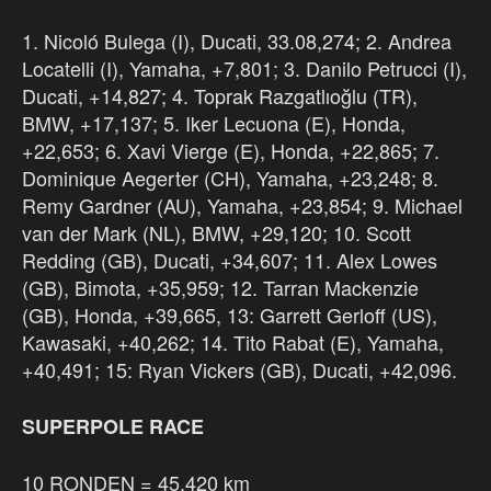
1. Nicoló Bulega (I), Ducati, 33.08,274; 2. Andrea
Locatelli (I), Yamaha, +7,801; 3. Danilo Petrucci (I),
Ducati, +14,827; 4. Toprak Razgatlıoğlu (TR),
BMW, +17,137; 5. Iker Lecuona (E), Honda,
+22,653; 6. Xavi Vierge (E), Honda, +22,865; 7.
Dominique Aegerter (CH), Yamaha, +23,248; 8.
Remy Gardner (AU), Yamaha, +23,854; 9. Michael
van der Mark (NL), BMW, +29,120; 10. Scott
Redding (GB), Ducati, +34,607; 11. Alex Lowes
(GB), Bimota, +35,959; 12. Tarran Mackenzie
(GB), Honda, +39,665, 13: Garrett Gerloff (US),
Kawasaki, +40,262; 14. Tito Rabat (E), Yamaha,
+40,491; 15: Ryan Vickers (GB), Ducati, +42,096.
SUPERPOLE RACE
10 RONDEN = 45,420 km