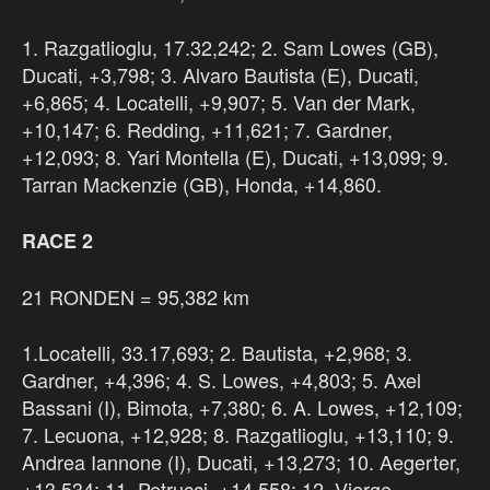
1. Razgatlioglu, 17.32,242; 2. Sam Lowes (GB),
Ducati, +3,798; 3. Alvaro Bautista (E), Ducati,
+6,865; 4. Locatelli, +9,907; 5. Van der Mark,
+10,147; 6. Redding, +11,621; 7. Gardner,
+12,093; 8. Yari Montella (E), Ducati, +13,099; 9.
Tarran Mackenzie (GB), Honda, +14,860.
RACE 2
21 RONDEN = 95,382 km
1.Locatelli, 33.17,693; 2. Bautista, +2,968; 3.
Gardner, +4,396; 4. S. Lowes, +4,803; 5. Axel
Bassani (I), Bimota, +7,380; 6. A. Lowes, +12,109;
7. Lecuona, +12,928; 8. Razgatlioglu, +13,110; 9.
Andrea Iannone (I), Ducati, +13,273; 10. Aegerter,
+13,534; 11. Petrucci, +14,558; 12. Vierge,