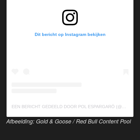
Dit bericht op Instagram bekijken
E
EN BERICHT GEDEELD DOOR POL ESPARGARÓ (@POLESPARGARO)
Afbeelding: Gold & Goose / Red Bull Content Pool