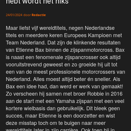
hebt wordt het niks’
door
Redactie
24/01/2024
Maar liefst vijf wereldtitels, negen Nederlandse
titels en meerdere keren Europees Kampioen met
Team Nederland. Dat zijn de klinkende resultaten
van Etienne Bax binnen de zijspanmotorcross. Bax
is naast een fenomenale zijspancrosser ook altijd
vooruitstrevend geweest en zo groeide hij uit tot
een van de meest professionele motorcrossers van
Nederland. Alles moest altijd beter én sneller. Als
Bax een idee had, dan werd er werk van gemaakt!
Zo verscheen hij samen met broer Robbie in 2016
aan de start met een Yamaha zijspan met een veel
kortere wielbasis dan gebruikelijk. Dit bleek geen
succes, maar Etienne is een doorzetter en wist
deze misstap toch om te buigen naar meer
wereldtitels later in zijn carrière. Ook toen hij in