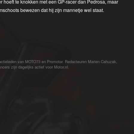
der hoeft te knokken met een GP-racer dan Pedrosa, maar
mschoots bewezen dat hij zijn mannetje wel staat.
redactieleden van MOTO73 en Promotor. Redacteuren Marien Cahuzak,
cers zijn dagelijks actief voor Motor.nl.