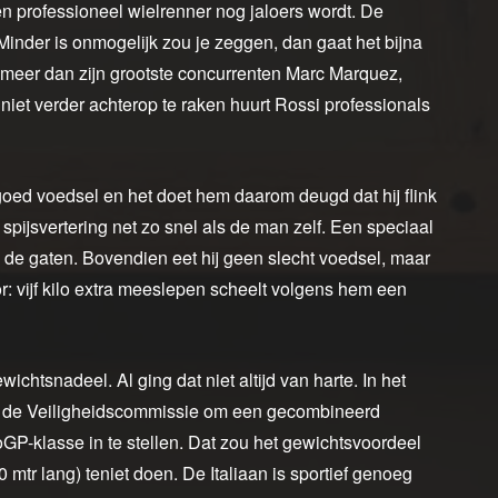
 professioneel wielrenner nog jaloers wordt. De
. Minder is onmogelijk zou je zeggen, dan gaat het bijna
d meer dan zijn grootste concurrenten Marc Marquez,
iet verder achterop te raken huurt Rossi professionals
goed voedsel en het doet hem daarom deugd dat hij flink
 spijsvertering net zo snel als de man zelf. Een speciaal
 in de gaten. Bovendien eet hij geen slecht voedsel, maar
r: vijf kilo extra meeslepen scheelt volgens hem een
ichtsnadeel. Al ging dat niet altijd van harte. In het
an de Veiligheidscommissie om een gecombineerd
GP-klasse in te stellen. Dat zou het gewichtsvoordeel
mtr lang) teniet doen. De Italiaan is sportief genoeg