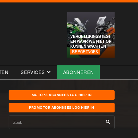
5
VERGELIJKINGSTEST
EN WAAR WE NIET OP
KUNNEN WACHTEN
REPORTAGES
TEN
SERVICES
ABONNEREN
MOTO73 ABONNEES LOG HIER IN
PROMOTOR ABONNEES LOG HIER IN
Zoek