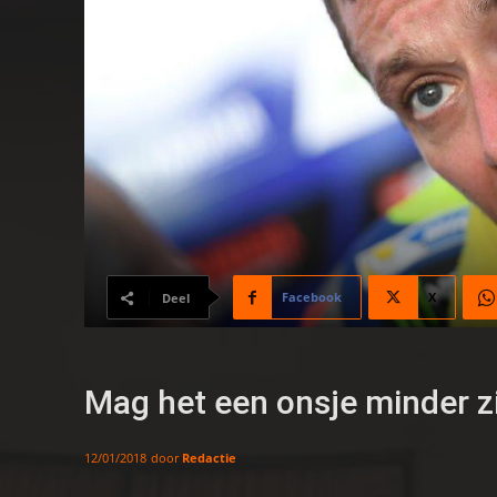
Facebook
X
Deel
Mag het een onsje minder zi
door
Redactie
12/01/2018