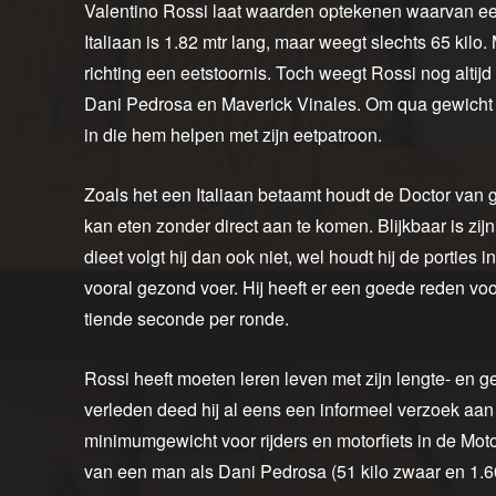
Valentino Rossi laat waarden optekenen waarvan een
Italiaan is 1.82 mtr lang, maar weegt slechts 65 kilo
richting een eetstoornis. Toch weegt Rossi nog altij
Dani Pedrosa en Maverick Vinales. Om qua gewicht n
in die hem helpen met zijn eetpatroon.
Zoals het een Italiaan betaamt houdt de Doctor van 
kan eten zonder direct aan te komen. Blijkbaar is zijn
dieet volgt hij dan ook niet, wel houdt hij de porties
vooral gezond voer. Hij heeft er een goede reden voo
tiende seconde per ronde.
Rossi heeft moeten leren leven met zijn lengte- en gew
verleden deed hij al eens een informeel verzoek a
minimumgewicht voor rijders en motorfiets in de Moto
van een man als Dani Pedrosa (51 kilo zwaar en 1.60 