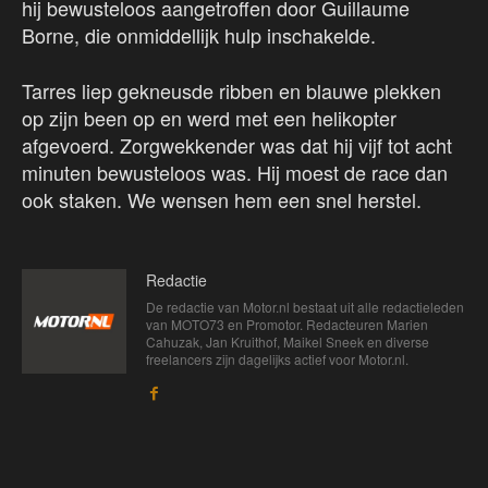
hij bewusteloos aangetroffen door Guillaume
Borne, die onmiddellijk hulp inschakelde.
Tarres liep gekneusde ribben en blauwe plekken
op zijn been op en werd met een helikopter
afgevoerd. Zorgwekkender was dat hij vijf tot acht
minuten bewusteloos was. Hij moest de race dan
ook staken. We wensen hem een snel herstel.
Redactie
De redactie van Motor.nl bestaat uit alle redactieleden
van MOTO73 en Promotor. Redacteuren Marien
Cahuzak, Jan Kruithof, Maikel Sneek en diverse
freelancers zijn dagelijks actief voor Motor.nl.