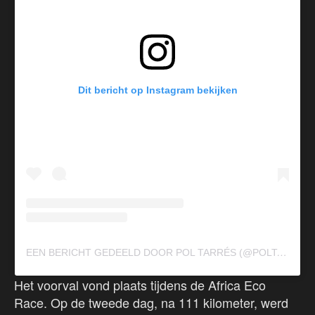
Dit bericht op Instagram bekijken
E
EN BERICHT GEDEELD DOOR POL TARRÉS (@POLTARRES13)
Het voorval vond plaats tijdens de Africa Eco
Race. Op de tweede dag, na 111 kilometer, werd