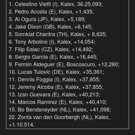
1. Celestino Vietti (I), Kalex, 36.25,093;
2. Pedro Acosta (E), Kalex, +1,435;
3. Ai Ogura (JP), Kalex, +5,189;
4. Jake Dixon (GB), Kalex, +6,145;
5. Somkiat Chantra (TH), Kalex, + 8,635;
6. Tony Arbolino (I), Kalex, +14,054;
7. Filip Salac (CZ), Kalex, +14,492;
8. Sergio Garcia (E), Kalex, +16,445;
9. Fermin Aldeguer (E), Boscoscuro, +12,280;
10. Lucas Tulovic (DE), Kalex, +35,361;
11. Dennis Foggia (I), Kalex, +37,855;
12. Jeremy Alcoba (E), Kalex, +37,855;
13. Izan Guevara (E), Kalex, +40,213;
14. Marcos Ramirez (E), Kalex, +40,410;
15. Bo Bendsneyder (NL), Kalex, +41,098;
22. Zonta van den Goorbergh (NL), Kalex,
+1.10.514.