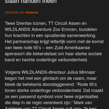
slaan handen ineen
door
Redactie
05/06/2026
Twee Drentse iconen, TT Circuit Assen en
WILDLANDS Adventure Zoo Emmen, bundelen
hun krachten in een opvallende samenwerking.
Het partnerschap krijgt letterlijk vorm met de komst
van twee rode titi’s – een Zuid-Amerikaanse
apensoort die bekendstaat om haar sterke sociale
band en hechte onderlinge verbondenheid.
Volgens WILDLANDS-directeur Julius Minnaar
begon het met een glimlach om de naam, maar
bleek de betekenis doorslaggevend. “Rode titi’s
tonen sterke onderlinge verbondenheid. Dat maakt
ze een passend symbool voor twee organisaties
die diep in de regio verankerd zijn.” Mark van
Aalderen van TT Circuit Assen vult aan: “Ik ben