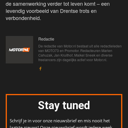
de samenwerking verder tot leven komt – een
levendig voorbeeld van Drentse trots en
verbondenheid.
Redactie
De redactie van Motor.nl bestaat uit alle redactieleden
van MOTO73 en Promotor. Redacteuren Marien
Cahuzak, Jan Kruithof, Maikel Sneek en diverse
freelancers zijn dagelijks actief voor Motor.nl.
Stay tuned
Schrijf je in voor onze nieuwsbrief en mis nooit het
laatste nieuws! Onze nieuwsbrief wordt iedere week