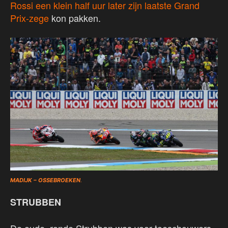
Rossi een klein half uur later zijn laatste Grand
Prix-zege
kon pakken.
MADIJK – OSSEBROEKEN
.
STRUBBEN
De oude, ronde Strubben was voor toeschouwers