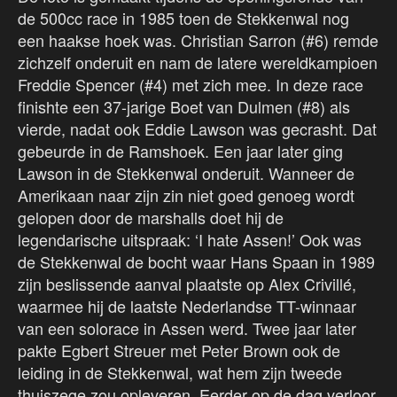
de 500cc race in 1985 toen de Stekkenwal nog
een haakse hoek was. Christian Sarron (#6) remde
zichzelf onderuit en nam de latere wereldkampioen
Freddie Spencer (#4) met zich mee. In deze race
finishte een 37-jarige Boet van Dulmen (#8) als
vierde, nadat ook Eddie Lawson was gecrasht. Dat
gebeurde in de Ramshoek. Een jaar later ging
Lawson in de Stekkenwal onderuit. Wanneer de
Amerikaan naar zijn zin niet goed genoeg wordt
gelopen door de marshalls doet hij de
legendarische uitspraak: ‘I hate Assen!’ Ook was
de Stekkenwal de bocht waar Hans Spaan in 1989
zijn beslissende aanval plaatste op Alex Crivillé,
waarmee hij de laatste Nederlandse TT-winnaar
van een solorace in Assen werd. Twee jaar later
pakte Egbert Streuer met Peter Brown ook de
leiding in de Stekkenwal, wat hem zijn tweede
thuiszege zou opleveren. Eerder op de dag verloor